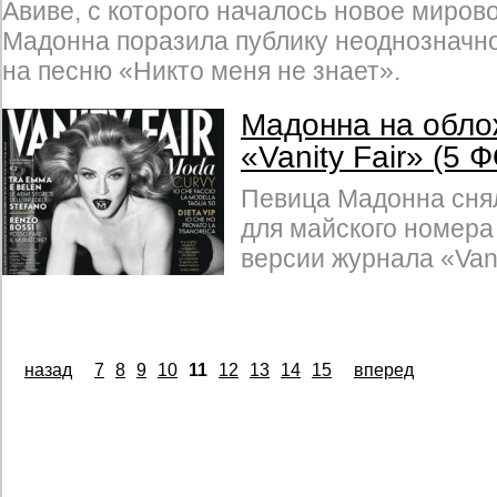
Авиве, с которого началось новое миров
Мадонна поразила публику неоднозначн
на песню «Никто меня не знает».
Мадонна на обло
«Vanity Fair» (5 
Певица Мадонна сня
для майского номера
версии журнала «Vani
назад
7
8
9
10
11
12
13
14
15
вперед