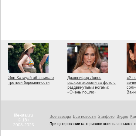
Энн Хэтэуэй объявила о
Дженнифер Лопес
«У н
третьей беременности
раскритиковали за фото с
вечн
раздвинутыми ногами:
соли
«Очень пошло»
Вайн
life-star.ru
Все звезды
Все новости
Starфото
Видео
Ка
© 18+
При цитировании материалов активная ссылка на
2008-2026