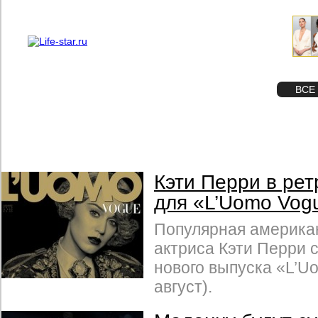
О проекте
Реклама
STAR
ФОТО
ВСЕ
Кэти Перри в ре
для «L’Uomo Vog
Популярная американ
актриса Кэти Перри 
нового выпуска «L’U
август).