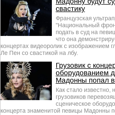
Мадонну будут су
свастику
Французская ультрап
"Национальный фрон
подать в суд на певи
что она демонстриру
концертах видеоролик с изображением г
Ле Пен со свастикой на лбу.
Грузовик с конце
оборудованием д
Мадонны попал 
Как стало известно, 
грузовиков перевозя
сценическое оборудо
концерта знаменитой певицы Мадонны п