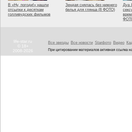
В «Ну, погоди!» нашли
Зендая снялась без нижнего
Дуа 
отсылки к десяткам
белья для глянца (8 ФОТО)
секс
голливудских фильмов
врем
ФОТ
life-star.ru
Все звезды
Все новости
Starфото
Видео
Ка
© 18+
При цитировании материалов активная ссылка на
2008-2026