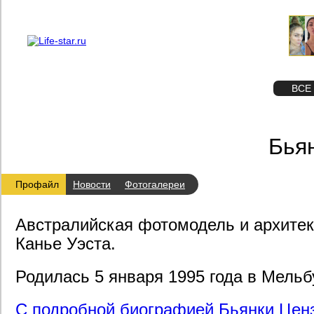
О проекте
Реклама
STAR
ФОТО
ВСЕ
Бья
Профайл
Новости
Фотогалереи
Австралийская фотомодель и архитек
Канье Уэста.
Родилась 5 января 1995 года в Мельб
С подробной биографией Бьянки Цен