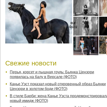
все
фото
Свежие новости
Перья, корсет и пышная грудь: Бьянка Цензори
появилась на балу в Версале (ФОТО)
Канье Уэст показал новый откровенный образ Бьянки
Цензори в золотом боди (ФОТО)
В стиле Барби: жена Канье Уэста продемонстрировал
новый имидж (ФОТО)