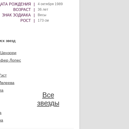
|
ДАТА РОЖДЕНИЯ
4 октября 1989
|
ВОЗРАСТ
36 лет
|
ЗНАК ЗОДИАКА
Весы
|
РОСТ
173 см
 Цензори
фер Лопес
Уэст
Ивлеева
па
Все
звезды
а
на