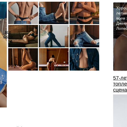
Хоро
летне
всем 
Джен
Лопес
все
фото
57-ле
топле
сцена