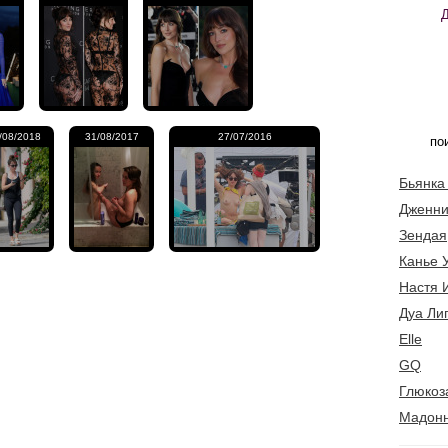
/08/2018
31/08/2017
27/07/2016
Бьянка
Дженни
Зендая
Канье 
Настя 
Дуа Ли
Elle
GQ
Глюкоз
Мадон