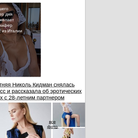
шего
го дня
желает
Кадр
нифер
дня
 из Италии
тняя Николь Кидман снялась
сс и рассказала об эротических
х с 28-летним партнером
все
фото