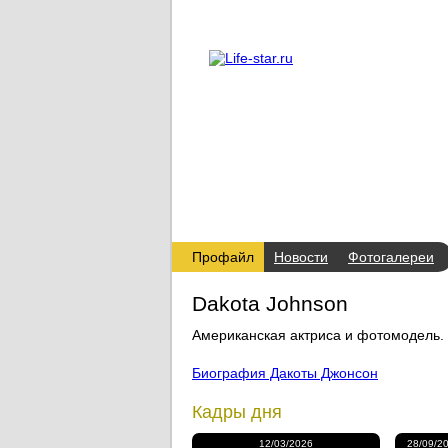
О проекте
Реклама
Профайл
Новости
Фотогалереи
Dakota Johnson
Американская актриса и фотомодель.
Биография Дакоты Джонсон
Кадры дня
12/03/2026
28/09/2