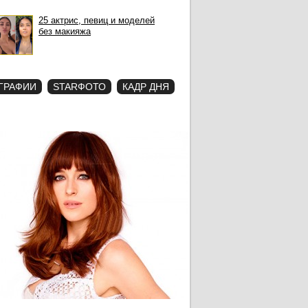
25 актрис, певиц и моделей
без макияжа
ГРАФИИ
STARФОТО
КАДР ДНЯ