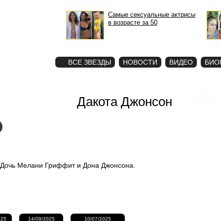
Самые сексуальные актрисы
в возрасте за 50
STAR
ФОТО
ВСЕ ЗВЕЗДЫ
НОВОСТИ
ВИДЕО
БИО
Дакота Джонсон
Топ
звезд
 Дочь Мелани Гриффит и Дона Джонсона.
025
14/09/2025
10/07/2025