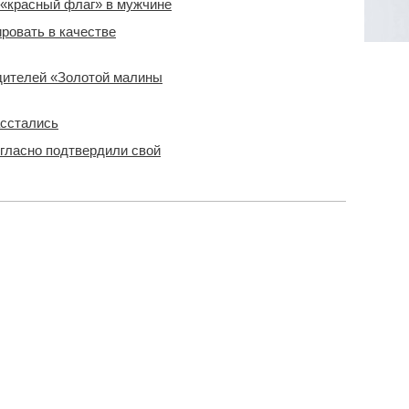
 «красный флаг» в мужчине
ровать в качестве
Все
новости
дителей «Золотой малины
асстались
егласно подтвердили свой