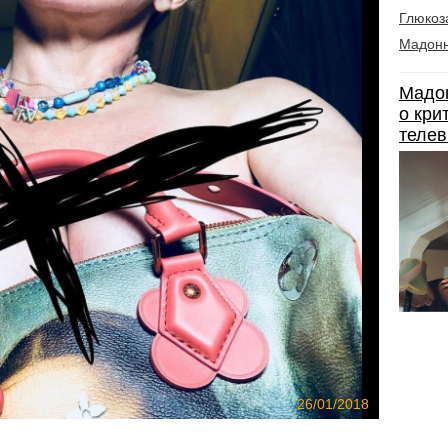
Глюкоз
Мадон
Мадон
о кри
телев
26/01/2018