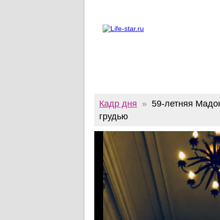
О проекте
Реклама
Twitter
Кадр дня
»
59-летняя Мадо
грудью