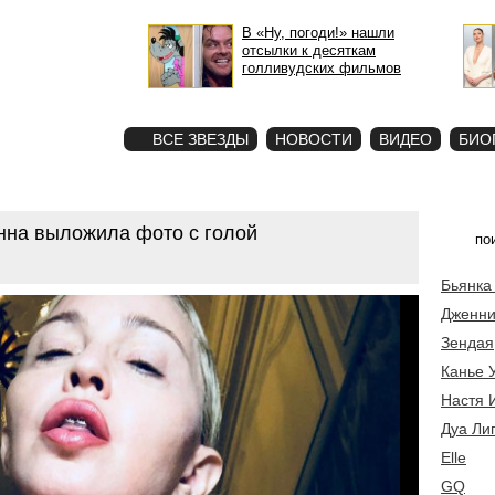
В «Ну, погоди!» нашли
отсылки к десяткам
голливудских фильмов
STAR
ФОТО
ВСЕ ЗВЕЗДЫ
НОВОСТИ
ВИДЕО
БИО
нна выложила фото с голой
Бьянка
Дженни
Зендая
Канье 
Настя 
Дуа Ли
Elle
GQ