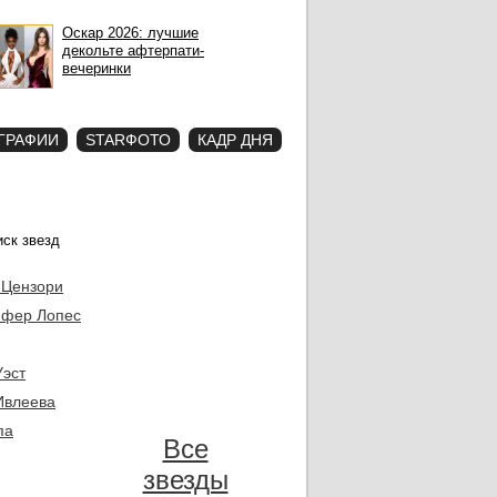
Оскар 2026: лучшие
декольте афтерпати-
вечеринки
ГРАФИИ
STARФОТО
КАДР ДНЯ
 Цензори
фер Лопес
Уэст
Ивлеева
па
Все
звезды