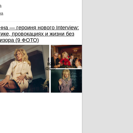
а
на
на — героиня нового Interview:
тике, провокациях и жизни без
изора (9 ФОТО)
все
фото