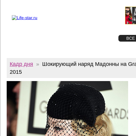
О проекте
Реклама
Twitter
STAR
ФОТО
ВСЕ
Кадр дня
»
Шокирующий наряд Мадонны на G
2015