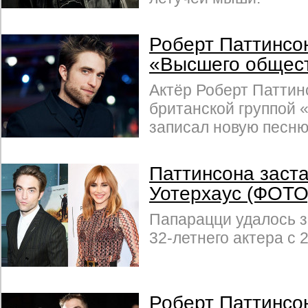
Роберт Паттинсо
«Высшего общес
Актёр Роберт Паттин
британской группой «
записал новую песню
Паттинсона заста
Уотерхаус (ФОТО
Папарацци удалось з
32-летнего актера с 
Роберт Паттинсон