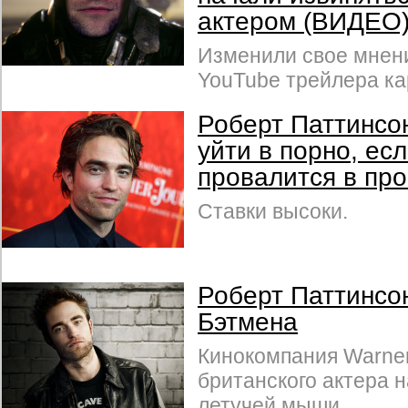
актером (ВИДЕО
Изменили свое мнен
YouTube трейлера ка
Роберт Паттинсо
уйти в порно, ес
провалится в про
Ставки высоки.
Роберт Паттинсо
Бэтмена
Кинокомпания Warner
британского актера н
летучей мыши.