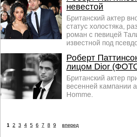
невестой
Британский актер вн
статус холостяка, ра
роман с певицей Тал
известной под псевд
Роберт Паттинсо
лицом Dior (ФОТ
Британский актер пр
весенней кампании а
Homme.
1
2
3
4
5
6
7
8
9
вперед