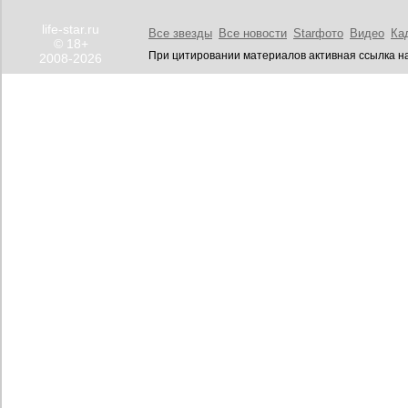
life-star.ru
Все звезды
Все новости
Starфото
Видео
Ка
© 18+
При цитировании материалов активная ссылка на
2008-2026