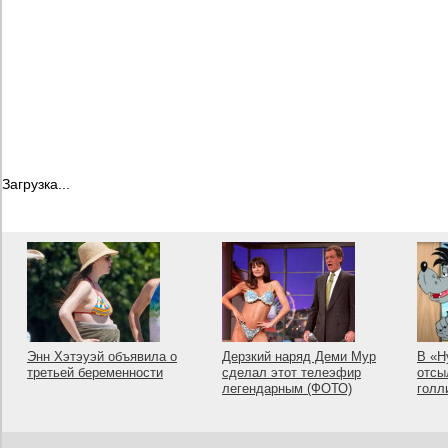
Загрузка...
Энн Хэтэуэй объявила о
Дерзкий наряд Деми Мур
В «Н
третьей беременности
сделал этот телеэфир
отсы
легендарным (ФОТО)
голл