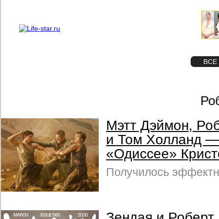
О проекте
Реклама
STAR
ФОТО
ВСЕ
Ро
Мэтт Дэймон, Ро
и Том Холланд —
«Одиссее» Крис
Получилось эффектн
Зендая и Роберт