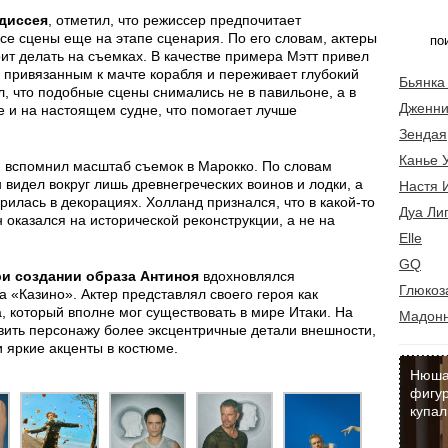
диссея
, отметил, что режиссер предпочитает
е сцены еще на этапе сценария. По его словам, актеры
ит делать на съемках. В качестве примера Мэтт привел
я привязанным к мачте корабля и переживает глубокий
Бьянка
л, что подобные сцены снимались не в павильоне, а в
Дженни
 и на настоящем судне, что помогает лучше
Зендая
Канье 
, вспомнил масштаб съемок в Марокко. По словам
н видел вокруг лишь древнегреческих воинов и лодки, а
Настя 
илась в декорациях. Холланд признался, что в какой-то
Дуа Ли
 оказался на исторической реконструкции, а не на
Elle
GQ
ри создании образа Антиноя
вдохновлялся
Глюкоз
«Казино». Актер представлял своего героя как
, который вполне мог существовать в мире Итаки. На
Мадон
вить персонажу более эксцентричные детали внешности,
 яркие акценты в костюме.
Нюша
фигур
купал