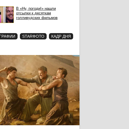
В «Ну, погоди!» нашли
отсылки к десяткам
голливудских фильмов
ГРАФИИ
STARФОТО
КАДР ДНЯ