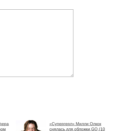
фера
«Супергерл» Милли Олкок
ром
снялась для обложки GQ (10