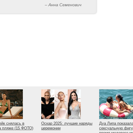
– Анна Семенович
йк снялась в
Оскар 2025: лучшие наряды
Дуа Липа показал
а пляже (15 ФОТО)
церемонии
сексуальную фигу
время медового м