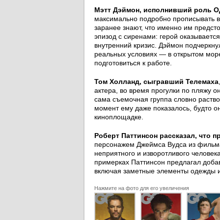
Мэтт Дэймон, исполнивший роль О
максимально подробно прописывать вс
заранее знают, что именно им предсто
эпизод с сиренами: герой оказываетс
внутренний кризис. Дэймон подчеркну
реальных условиях — в открытом море
подготовиться к работе.
Том Холланд, сыгравший Телемаха
актера, во время прогулки по пляжу о
сама съемочная группа словно раствор
момент ему даже показалось, будто он
киноплощадке.
Роберт Паттинсон рассказал, что п
персонажем Джеймса Вудса из фильма 
неприятного и изворотливого человека
примерках Паттинсон предлагал доба
включая заметные элементы одежды и
Нажмите на фото для его увеличения