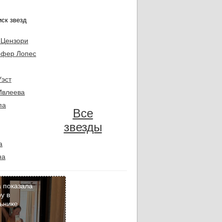
 Цензори
фер Лопес
Уэст
Ивлеева
па
Все
звезды
а
на
 показала
у в
ьнике
Кадр
дня