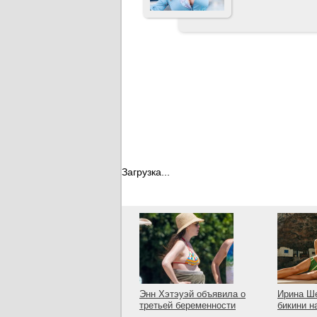
Загрузка...
Энн Хэтэуэй объявила о
Ирина Ше
третьей беременности
бикини н