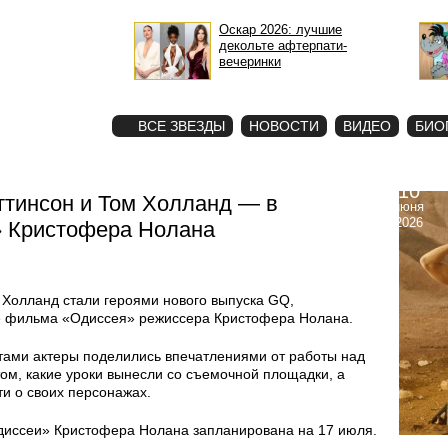
Оскар 2026: лучшие
декольте афтерпати-
вечеринки
STAR
ФОТО
ВСЕ ЗВЕЗДЫ
НОВОСТИ
ВИДЕО
БИО
10
ттинсон и Том Холланд — в
июня
2026
» Кристофера Нолана
 Холланд стали героями нового выпуска GQ,
 фильма «Одиссея» режиссера Кристофера Нолана.
тами актеры поделились впечатлениями от работы над
ом, какие уроки вынесли со съемочной площадки, а
и о своих персонажах.
диссеи» Кристофера Нолана запланирована на 17 июля.