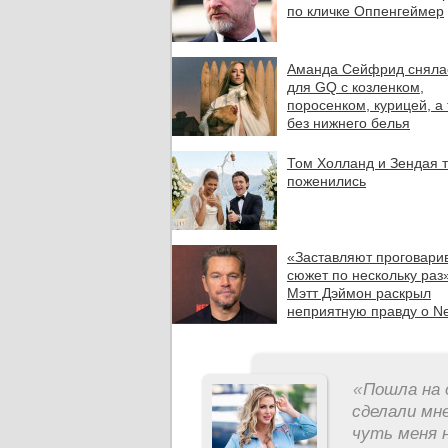
по кличке Оппенгеймер
Аманда Сейфрид сняла
для GQ с козленком,
поросенком, курицей, а
без нижнего белья
Том Холланд и Зендая 
поженились
«Заставляют проговари
сюжет по нескольку раз»
Мэтт Дэймон раскрыл
неприятную правду о Net
«
Пошла на 
сделали мне
чуть меня н