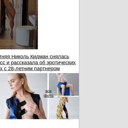
тняя Николь Кидман снялась
сс и рассказала об эротических
х с 28-летним партнером
все
фото