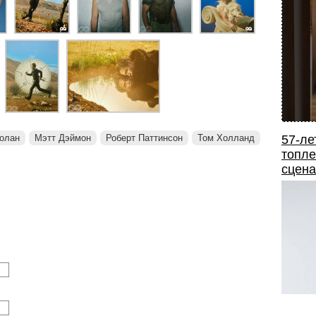
олан
Мэтт Дэймон
Роберт Паттинсон
Том Холланд
57-ле
топле
сцена