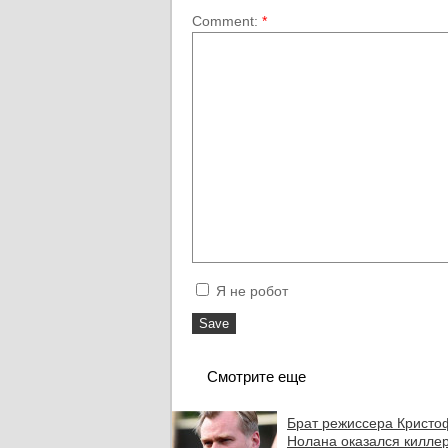
Comment:
*
Я не робот
Смотрите еще
Брат режиссера Кристо
Нолана оказался килле