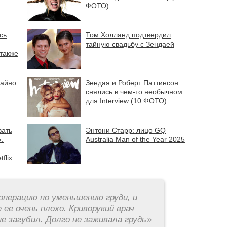
ФОТО)
сь
Том Холланд подтвердил
тайную свадьбу с Зендаей
 также
тайно
Зендая и Роберт Паттинсон
снялись в чем-то необычном
для Interview (10 ФОТО)
вать
Энтони Старр: лицо GQ
.
Australia Man of the Year 2025
flix
операцию по уменьшению груди, и
 ее очень плохо. Криворукий врач
е загубил. Долго не заживала грудь
»