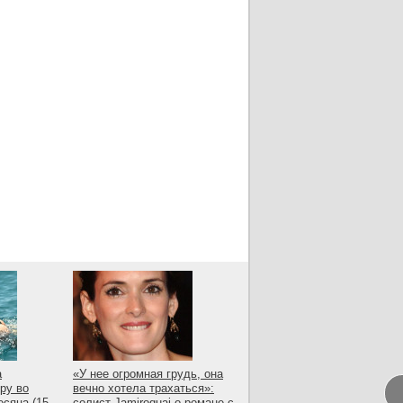
а
«У нее огромная грудь, она
ру во
вечно хотела трахаться»:
есяца (15
солист Jamiroquai о романе с