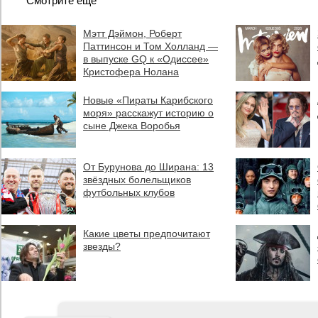
Смотрите еще
Мэтт Дэймон, Роберт
Паттинсон и Том Холланд —
в выпуске GQ к «Одиссее»
Кристофера Нолана
Новые «Пираты Карибского
моря» расскажут историю о
сыне Джека Воробья
От Бурунова до Ширана: 13
звёздных болельщиков
футбольных клубов
Какие цветы предпочитают
звезды?