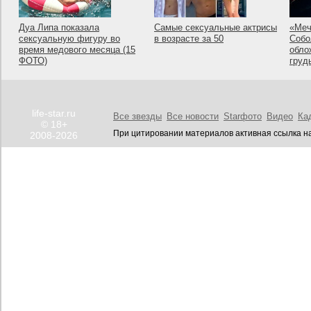
Дуа Липа показала
Самые сексуальные актрисы
«Меч
сексуальную фигуру во
в возрасте за 50
Собо
время медового месяца (15
обло
ФОТО)
груд
life-star.ru
Все звезды
Все новости
Starфото
Видео
Ка
© 18+
При цитировании материалов активная ссылка на
2008-2026