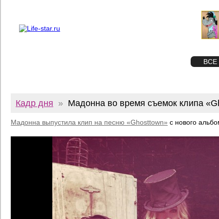
О проекте
Реклама
Twitter
STAR
ФОТО
ВСЕ
Кадр дня
»
Мадонна во время съемок клипа «G
Мадонна выпустила клип на песню «Ghosttown»
с нового альбо