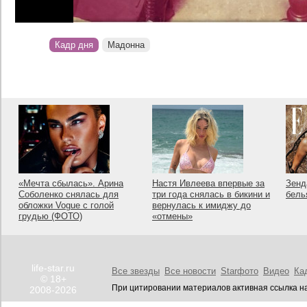
Кадр дня
Мадонна
«Мечта сбылась». Арина
Настя Ивлеева впервые за
Зенд
Соболенко снялась для
три года снялась в бикини и
бель
обложки Vogue с голой
вернулась к имиджу до
грудью (ФОТО)
«отмены»
life-star.ru
Все звезды
Все новости
Starфото
Видео
Ка
© 18+
При цитировании материалов активная ссылка на
2008-2026