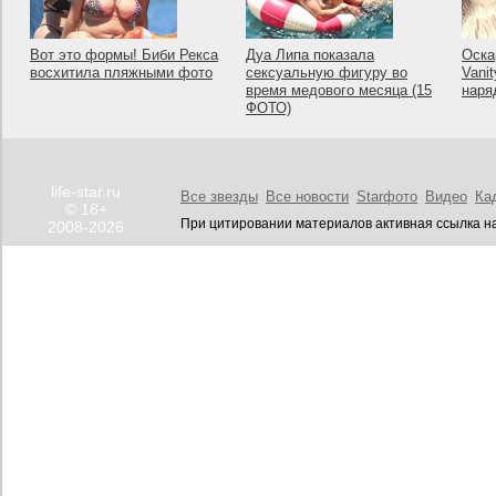
Вот это формы! Биби Рекса
Дуа Липа показала
Оска
восхитила пляжными фото
сексуальную фигуру во
Vanit
время медового месяца (15
наря
ФОТО)
life-star.ru
Все звезды
Все новости
Starфото
Видео
Ка
© 18+
При цитировании материалов активная ссылка на
2008-2026