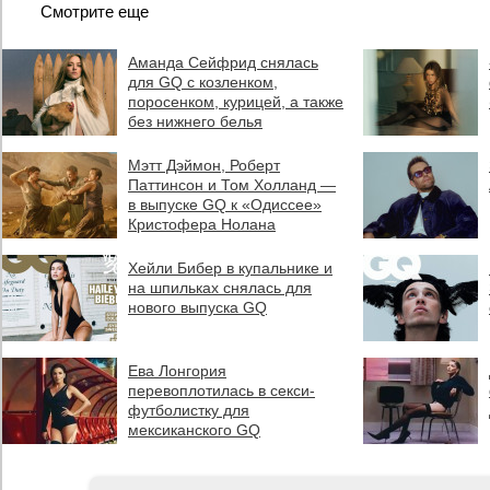
Смотрите еще
Аманда Сейфрид снялась
для GQ с козленком,
поросенком, курицей, а также
без нижнего белья
Мэтт Дэймон, Роберт
Паттинсон и Том Холланд —
в выпуске GQ к «Одиссее»
Кристофера Нолана
Хейли Бибер в купальнике и
на шпильках снялась для
нового выпуска GQ
Ева Лонгория
перевоплотилась в секси-
футболистку для
мексиканского GQ