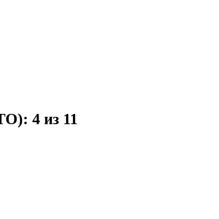
ТО):
4 из 11