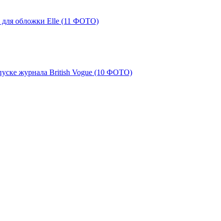
 для обложки Elle (11 ФОТО)
уске журнала British Vogue (10 ФОТО)