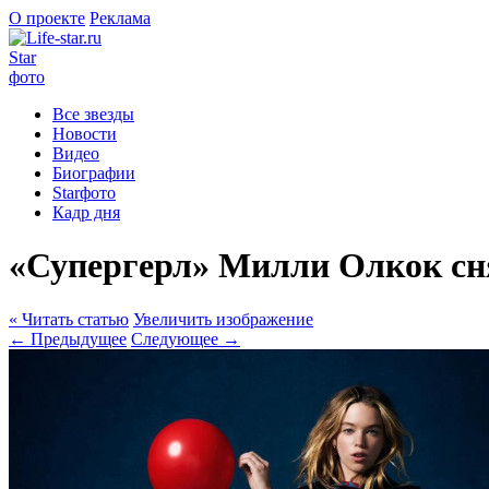
О проекте
Реклама
Star
фото
Все звезды
Новости
Видео
Биографии
Starфото
Кадр дня
«Супергерл» Милли Олкок сн
« Читать статью
Увеличить изображение
← Предыдущее
Следующее →