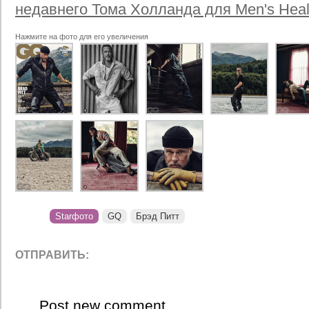
недавнего Тома Холланда для Men's Heal
Нажмите на фото для его увеличения
Starфото
GQ
Брэд Питт
ОТПРАВИТЬ:
Post new comment