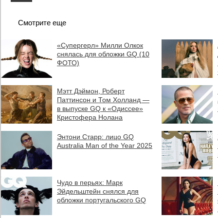
Смотрите еще
«Супергерл» Милли Олкок
снялась для обложки GQ (10
ФОТО)
Мэтт Дэймон, Роберт
Паттинсон и Том Холланд —
в выпуске GQ к «Одиссее»
Кристофера Нолана
Энтони Старр: лицо GQ
Australia Man of the Year 2025
Чудо в перьях: Марк
Эйдельштейн снялся для
обложки португальского GQ