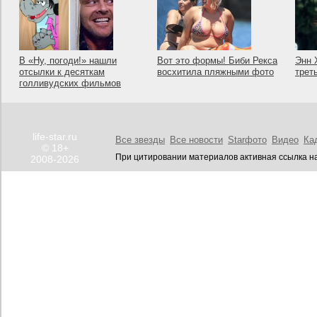
В «Ну, погоди!» нашли
Вот это формы! Биби Рекса
Энн 
отсылки к десяткам
восхитила пляжными фото
трет
голливудских фильмов
life-star.ru
Все звезды
Все новости
Starфото
Видео
Ка
© 18+
При цитировании материалов активная ссылка на
2008-2026