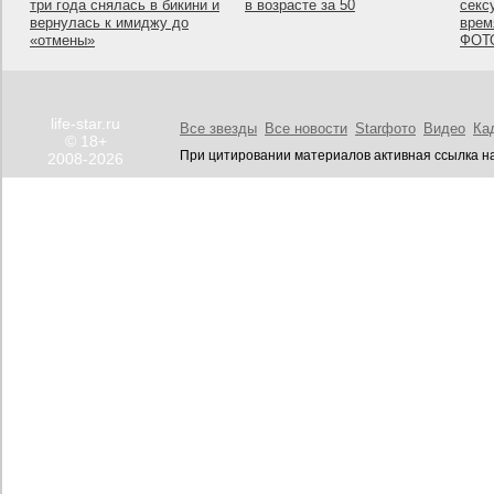
три года снялась в бикини и
в возрасте за 50
секс
вернулась к имиджу до
врем
«отмены»
ФОТ
life-star.ru
Все звезды
Все новости
Starфото
Видео
Ка
© 18+
При цитировании материалов активная ссылка на
2008-2026