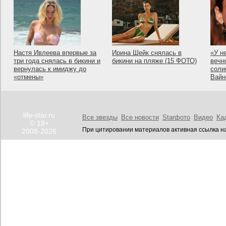
Настя Ивлеева впервые за
Ирина Шейк снялась в
«У н
три года снялась в бикини и
бикини на пляже (15 ФОТО)
вечн
вернулась к имиджу до
соли
«отмены»
Вайн
life-star.ru
Все звезды
Все новости
Starфото
Видео
Ка
© 18+
При цитировании материалов активная ссылка на
2008-2026