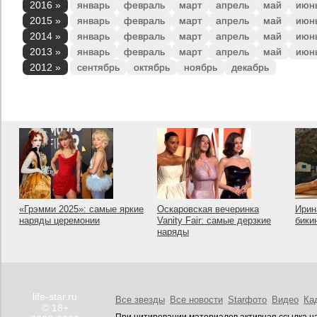
2016 »
январь
февраль
март
апрель
май
июн
2015 »
январь
февраль
март
апрель
май
июн
2014 »
январь
февраль
март
апрель
май
июн
2013 »
январь
февраль
март
апрель
май
июн
2012 »
сентябрь
октябрь
ноябрь
декабрь
«Грэмми 2025»: самые яркие
Оскаровская вечеринка
Ирин
наряды церемонии
Vanity Fair: самые дерзкие
бики
наряды
life-star.ru
Все звезды
Все новости
Starфото
Видео
Ка
© 18+