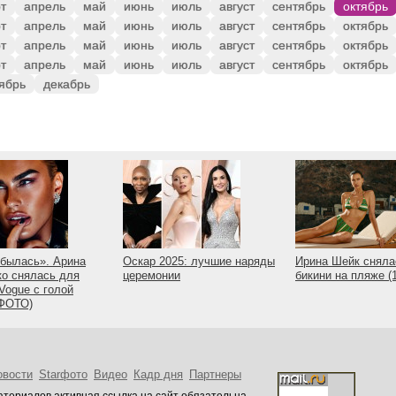
т
апрель
май
июнь
июль
август
сентябрь
октябрь
т
апрель
май
июнь
июль
август
сентябрь
октябрь
т
апрель
май
июнь
июль
август
сентябрь
октябрь
т
апрель
май
июнь
июль
август
сентябрь
октябрь
ябрь
декабрь
былась». Арина
Оскар 2025: лучшие наряды
Ирина Шейк сняла
о снялась для
церемонии
бикини на пляже 
Vogue с голой
(ФОТО)
овости
Starфото
Видео
Кадр дня
Партнеры