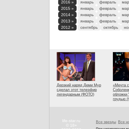
2016 »
январь
февраль
мар
2015 »
январь
февраль
мар
2014 »
январь
февраль
мар
2013 »
январь
февраль
мар
2012 »
сентябрь
октябрь
но
Дерзкий наряд Деми Мур
«Мечта с
сделал этот телеэфир
Соболенк
легендарным (ФОТО)
обложки 
грудью 
life-star.ru
Все звезды
Все н
© 18+