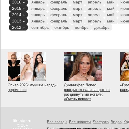
2016 »
январь
февраль
март
апрель
май
июн
2015 »
январь
февраль
март
апрель
май
июн
2014 »
январь
февраль
март
апрель
май
июн
2013 »
январь
февраль
март
апрель
май
июн
2012 »
сентябрь
октябрь
ноябрь
декабрь
Оскар 2025: лучшие наряды
Дженнифер Лопес
«Грэ
церемонии
раскритиковали за фото с
наря
раздвинутыми ногами:
«Очень пошло»
life-star.ru
Все звезды
Все новости
Starфото
Видео
Ка
© 18+