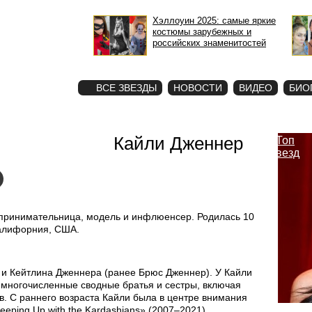
Хэллоуин 2025: самые яркие
костюмы зарубежных и
российских знаменитостей
STAR
ФОТО
ВСЕ ЗВЕЗДЫ
НОВОСТИ
ВИДЕО
БИО
Кайли Дженнер
Топ
звезд
принимательница, модель и инфлюенсер. Родилась 10
Калифорния, США.
и Кейтлина Дженнера (ранее Брюс Дженнер). У Кайли
е многочисленные сводные братья и сестры, включая
в. С раннего возраста Кайли была в центре внимания
eping Up with the Kardashians» (2007–2021).