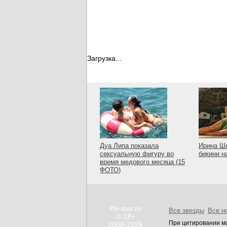
Загрузка...
Дуа Липа показала
Ирина Ше
сексуальную фигуру во
бикини н
время медового месяца (15
ФОТО)
life-star.ru
Все звезды
Все н
© 18+
При цитировании ма
2008-2026