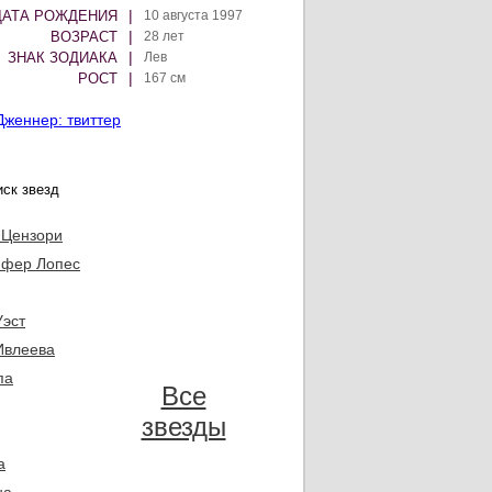
|
ДАТА РОЖДЕНИЯ
10 августа 1997
|
ВОЗРАСТ
28 лет
|
ЗНАК ЗОДИАКА
Лев
|
РОСТ
167 см
Дженнер: твиттер
 Цензори
фер Лопес
Уэст
Ивлеева
па
Все
звезды
а