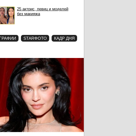
25 актрис, певиц и моделей
без макияжа
ГРАФИИ
STARФОТО
КАДР ДНЯ