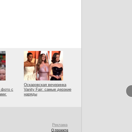
Оскаровская вечеринка
 фото с
Vanity Fair: самые дерзкие
ами:
наряды
Реклама
О проекте