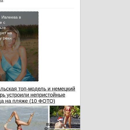
на
 Ивлеева в
е с
ьте
Кадр
ует на
дня
у реки
льская топ-модель и немецкий
рь устроили непристойные
а на пляже (10 ФОТО)
все
фото