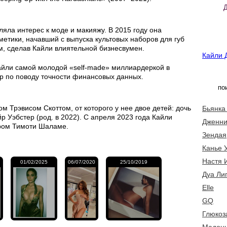
яла интерес к моде и макияжу. В 2015 году она
метики, начавший с выпуска культовых наборов для губ
ым, сделав Кайли влиятельной бизнесвумен.
Кайли 
айли самой молодой «self-made» миллиардеркой в
ор по поводу точности финансовых данных.
м Трэвисом Скоттом, от которого у нее двое детей: дочь
Бьянка
йр Уэбстер (род. в 2022). С апреля 2023 года Кайли
Дженни
ером Тимоти Шаламе.
Зендая
Канье 
Настя 
01/02/2025
06/07/2020
25/10/2019
Дуа Ли
Elle
GQ
Глюкоз