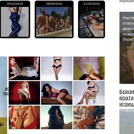
Мадон
20/10/2016
28/06/2016
21/02/2016
Настя
плать
декол
позир
берег
все
Брази
фото
врата
игрищ