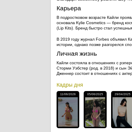
Карьера
В подростковом возрасте Кайли проявл
основала Kylie Cosmetics — бренд кос
(Lip Kits). Бренд быстро стал успешн
В 2019 году журнал Forbes объявил К
истории, однако позже разгорелся сп
Личная жизнь
Кайли состояла в отношениях с рэперо
Сторми Уэбстер (род. в 2018) и сын Э
Дженнер состоит в отношениях с акт
Кадры дня
11/06/2026
05/06/2025
29/04/2025