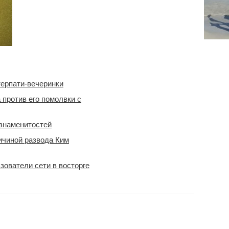
терпати-вечеринки
против его помолвки с
Все
новости
знаменитостей
ичиной развода Ким
зователи сети в восторге