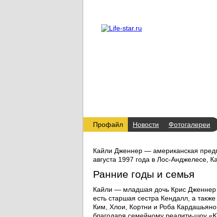
О проекте
Реклама
Профайл
Новости
Фотогалереи
Кайли Дженнер — американская пред
августа 1997 года в Лос-Анджелесе, 
Ранние годы и семья
Кайли — младшая дочь Крис Дженнер 
есть старшая сестра Кендалл, а такж
Ким, Хлои, Кортни и Роба Кардашьяно
благодаря семейному реалити-шоу «Ke