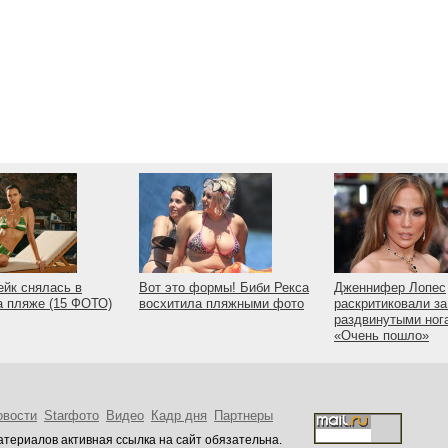
йк снялась в
Вот это формы! Биби Рекса
Дженнифер Лопес
а пляже (15 ФОТО)
восхитила пляжными фото
раскритиковали за
раздвинутыми ног
«Очень пошло»
овости
Starфото
Видео
Кадр дня
Партнеры
териалов активная ссылка на сайт обязательна.