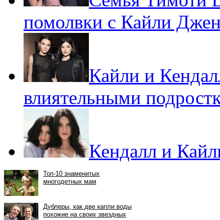
помолвки с Кайли Дже
Кайли и Кендал
влиятельными подростк
Кендалл и Кайл