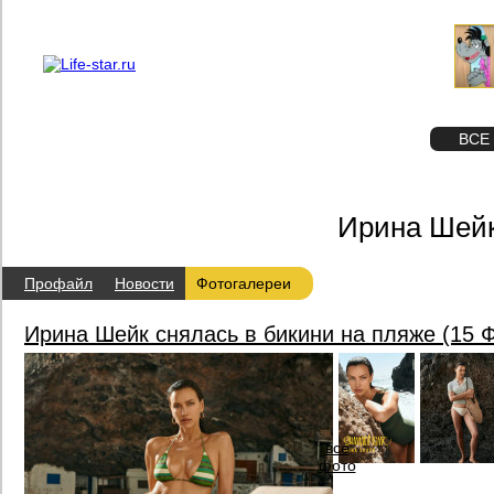
О проекте
Реклама
STAR
ФОТО
ВСЕ
Ирина Шейк
Профайл
Новости
Фотогалереи
Ирина Шейк снялась в бикини на пляже (15
все
фото