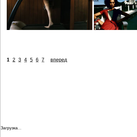
1
2
3
4
5
6
7
вперед
Загрузка...