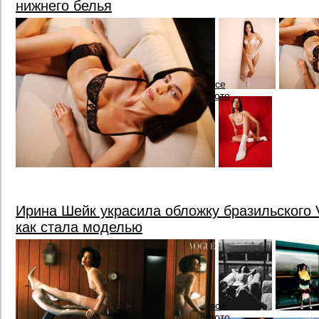
нижнего белья
все
фото
Ирина Шейк украсила обложку бразильского 
как стала моделью
все
фото