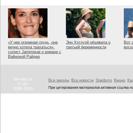
«У нее огромная грудь, она
Энн Хэтэуэй объявила о
Вот 
вечно хотела трахаться»:
третьей беременности
восх
солист Jamiroquai о романе с
Вайноной Райдер
life-star.ru
Все звезды
Все новости
Starфото
Видео
Ка
© 18+
При цитировании материалов активная ссылка на
2008-2026