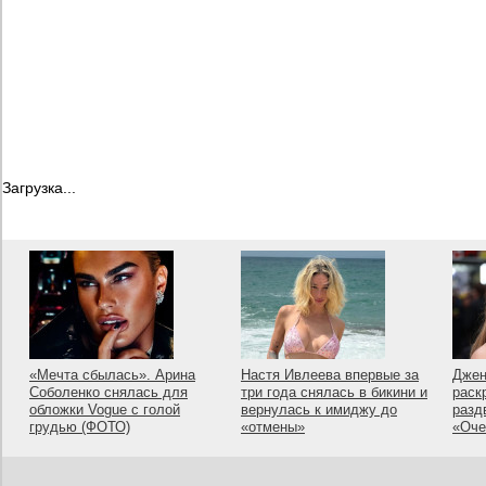
Загрузка...
«Мечта сбылась». Арина
Настя Ивлеева впервые за
Джен
Соболенко снялась для
три года снялась в бикини и
раск
обложки Vogue с голой
вернулась к имиджу до
разд
грудью (ФОТО)
«отмены»
«Оче