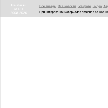
life-star.ru
Все звезды
Все новости
Starфото
Видео
Ка
© 18+
При цитировании материалов активная ссылка на
2008-2026