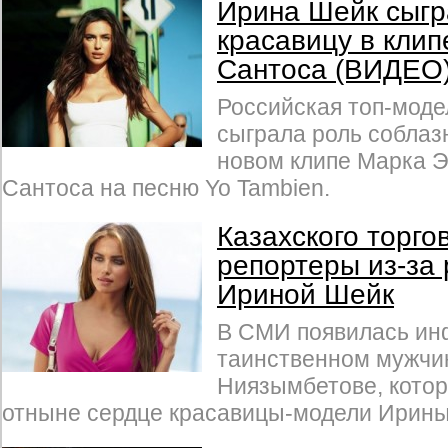
Ирина Шейк сыгр
красавицу в клип
Сантоса (ВИДЕО
Российская топ-мод
сыграла роль соблаз
новом клипе Марка Э
Сантоса на песню Yo Tambien.
Казахского торго
репортеры из-за 
Ириной Шейк
В СМИ появилась ин
таинственном мужчи
Ниязымбетове, кото
отныне сердце красавицы-модели Ирины