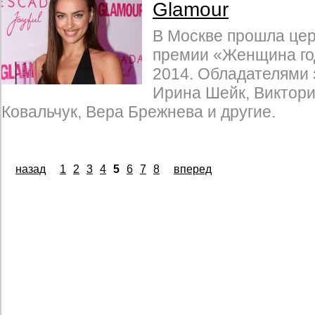
Glamour
В Москве прошла це
премии «Женщина го
2014. Обладателями 
Ирина Шейк, Виктори
Ковальчук, Вера Брежнева и другие.
назад
1
2
3
4
5
6
7
8
вперед