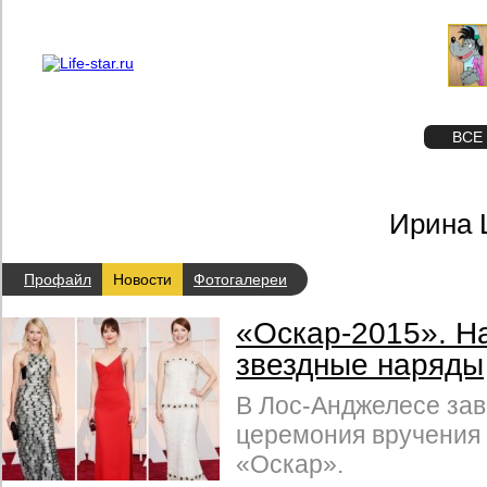
О проекте
Реклама
STAR
ФОТО
ВСЕ
Ирина 
Профайл
Новости
Фотогалереи
«Оскар-2015». Н
звездные наряды
В Лос-Анджелесе зав
церемония вручения
«Оскар».