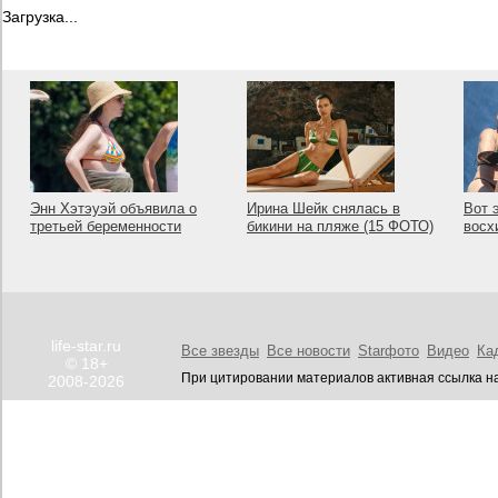
Загрузка...
Энн Хэтэуэй объявила о
Ирина Шейк снялась в
Вот 
третьей беременности
бикини на пляже (15 ФОТО)
восх
life-star.ru
Все звезды
Все новости
Starфото
Видео
Ка
© 18+
При цитировании материалов активная ссылка на
2008-2026