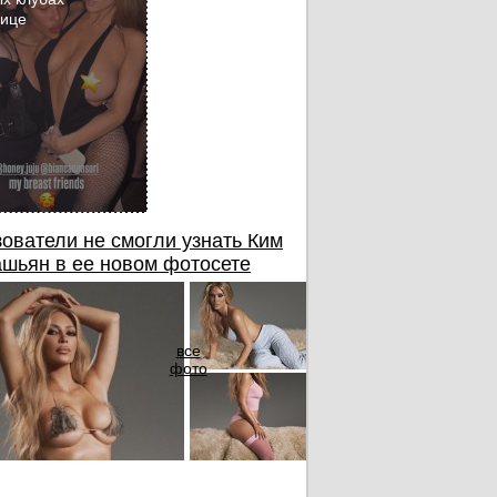
бице
ователи не смогли узнать Ким
шьян в ее новом фотосете
все
фото