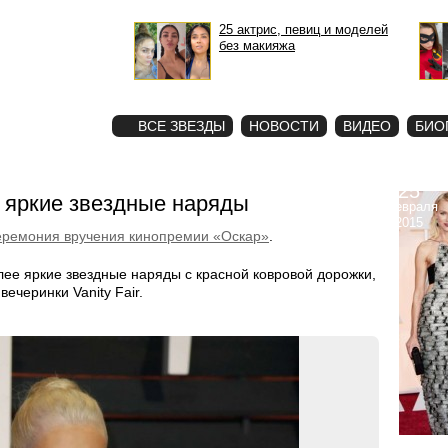
25 актрис, певиц и моделей
без макияжа
STAR
ФОТО
ВСЕ ЗВЕЗДЫ
НОВОСТИ
ВИДЕО
БИО
25
 яркие звездные наряды
февраля
2015
еремония вручения кинопремии «Оскар»
.
е яркие звездные наряды с красной ковровой дорожки,
ечеринки Vanity Fair.