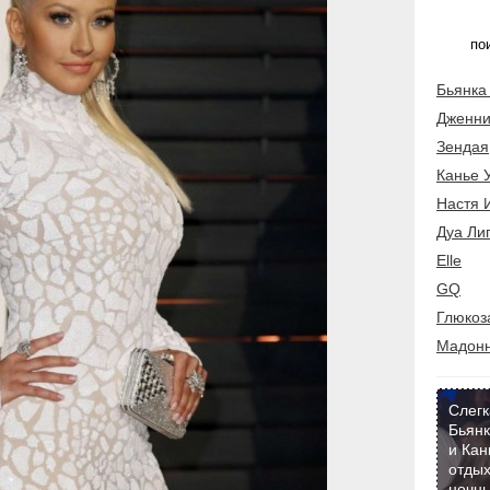
Бьянка
Дженни
Зендая
Канье 
Настя 
Дуа Ли
Elle
GQ
Глюкоз
Мадон
Слегк
Бьянк
и Кан
отдых
ночны