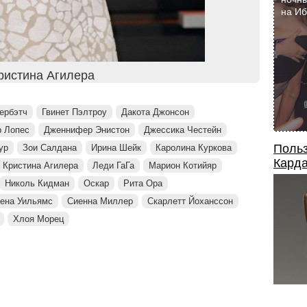
на И
ристина Агилера
ербэтч
Гвинет Пэлтроу
Дакота Джонсон
 Лопес
Дженнифер Энистон
Джессика Честейн
Польз
ур
Зои Салдана
Ирина Шейк
Каролина Куркова
Карда
Кристина Агилера
Леди ГаГа
Марион Котийяр
Николь Кидман
Оскар
Рита Ора
ена Уильямс
Сиенна Миллер
Скарлетт Йоханссон
Хлоя Морец