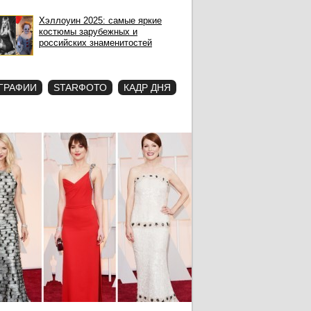
Хэллоуин 2025: самые яркие
костюмы зарубежных и
российских знаменитостей
ГРАФИИ
STARФОТО
КАДР ДНЯ