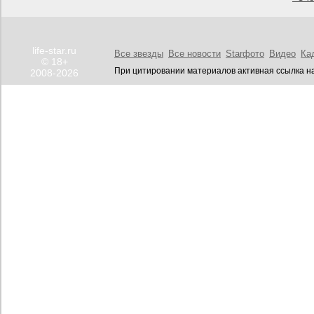
life-star.ru
Все звезды
Все новости
Starфото
Видео
Ка
© 18+
При цитировании материалов активная ссылка на
2008-2026