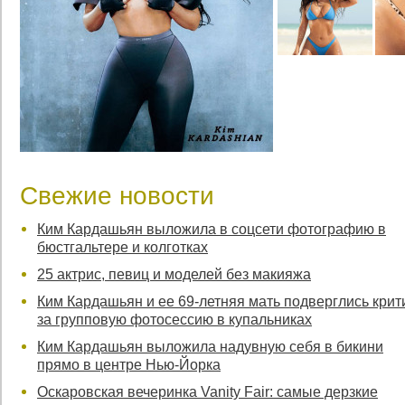
Свежие новости
Ким Кардашьян выложила в соцсети фотографию в
бюстгальтере и колготках
25 актрис, певиц и моделей без макияжа
Ким Кардашьян и ее 69-летняя мать подверглись крит
за групповую фотосессию в купальниках
Ким Кардашьян выложила надувную себя в бикини
прямо в центре Нью-Йорка
Оскаровская вечеринка Vanity Fair: самые дерзкие