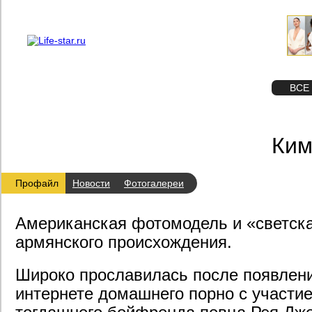
О проекте
Реклама
STAR
ФОТО
ВСЕ
Ким
Профайл
Новости
Фотогалереи
Американская фотомодель и «светск
армянского происхождения.
Широко прославилась после появления
интернете домашнего порно с участи