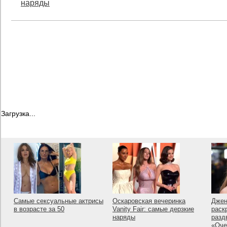
наряды
Загрузка...
Самые сексуальные актрисы
Оскаровская вечеринка
Джен
в возрасте за 50
Vanity Fair: самые дерзкие
раск
наряды
разд
«Оче