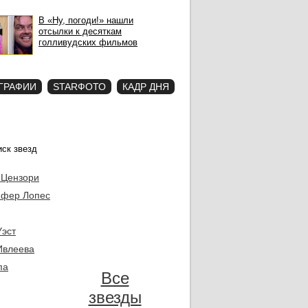
В «Ну, погоди!» нашли
отсылки к десяткам
голливудских фильмов
ГРАФИИ
STARФОТО
КАДР ДНЯ
 Цензори
фер Лопес
Уэст
Ивлеева
па
Все
звезды