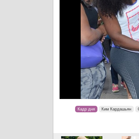
Кадр дня
Ким Кардашьян