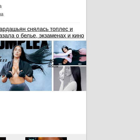
а
на
ардашьян снялась топлес и
азала о белье, экзаменах и кино
все
фото