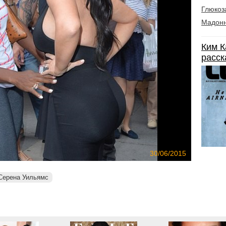
Глюкоз
Мадон
Ким К
расск
30/06/2015
Серена Уильямс