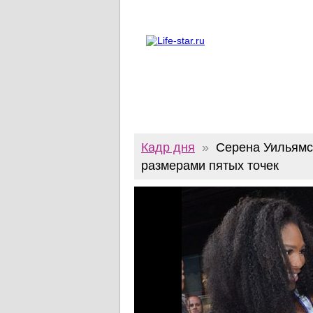
О проекте
Реклама
Twitter
Кадр дня
»
Серена Уильямс
размерами пятых точек