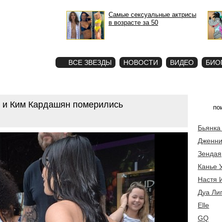
Самые сексуальные актрисы
в возрасте за 50
STAR
ФОТО
ВСЕ ЗВЕЗДЫ
НОВОСТИ
ВИДЕО
БИО
 и Ким Кардашян померились
Бьянка
Дженни
Зендая
Канье 
Настя 
Дуа Ли
Elle
GQ