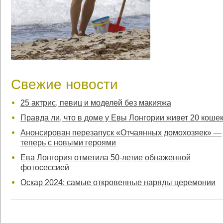
Свежие новости
25 актрис, певиц и моделей без макияжа
Правда ли, что в доме у Евы Лонгории живет 20 коше
Анонсирован перезапуск «Отчаянных домохозяек» —
теперь с новыми героями
Ева Лонгория отметила 50-летие обнаженной
фотосессией
Оскар 2024: самые откровенные наряды церемонии