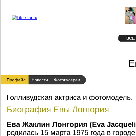
О проекте
Реклама
STAR
ФОТО
ВСЕ
Е
Профайл
Новости
Фотогалереи
Голливудская актриса и фотомодель.
Биография Евы Лонгория
Ева Жаклин Лонгория (Eva Jacqueli
родилась 15 марта 1975 года в городе