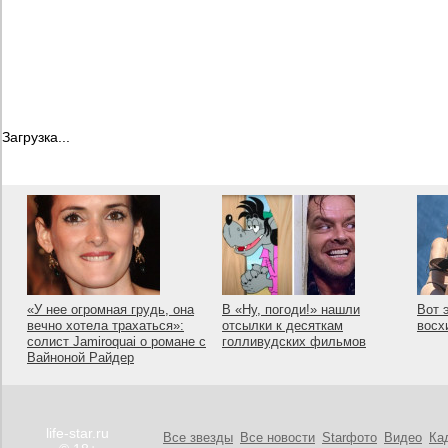
Загрузка...
«У нее огромная грудь, она
В «Ну, погоди!» нашли
Вот 
вечно хотела трахаться»:
отсылки к десяткам
восх
солист Jamiroquai о романе с
голливудских фильмов
Вайноной Райдер
life-star.ru
Все звезды
Все новости
Starфото
Видео
Ка