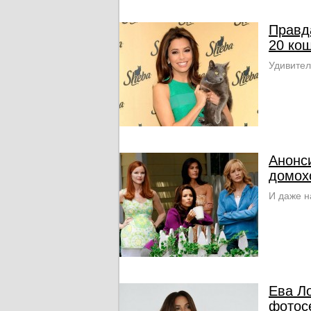
Правда
20 ко
Удивител
Анонс
домох
И даже н
Ева Л
фотос