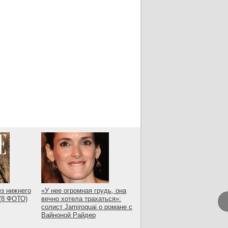
ез нижнего
«У нее огромная грудь, она
 (8 ФОТО)
вечно хотела трахаться»:
солист Jamiroquai о романе с
Вайноной Райдер