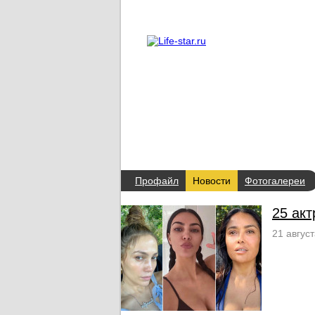
О проекте
Реклама
Профайл
Новости
Фотогалереи
25 акт
21 авгус