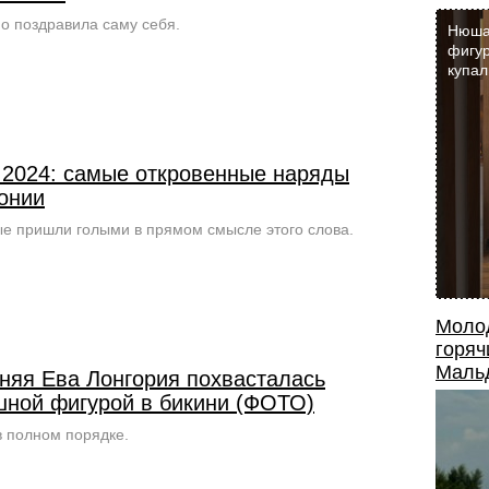
 поздравила саму себя.
Нюша
фигур
купал
 2024: самые откровенные наряды
онии
е пришли голыми в прямом смысле этого слова.
Моло
горяч
Маль
тняя Ева Лонгория похвасталась
шной фигурой в бикини (ФОТО)
в полном порядке.