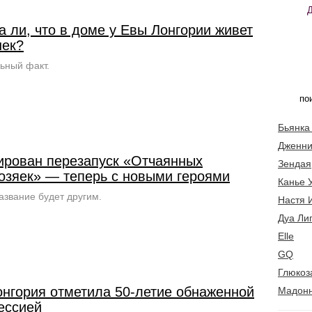
 ли, что в доме у Евы Лонгории живет
шек?
ьный факт.
Бьянка
Дженни
ирован перезапуск «Отчаянных
Зендая
озяек» — теперь с новыми героями
Канье 
азвание будет другим.
Настя 
Дуа Ли
Elle
GQ
Глюкоз
онгория отметила 50-летие обнаженной
Мадон
ессией