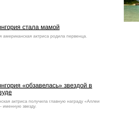
онгория стала мамой
я американская актриса родила первенца.
онгория «обзавелась» звездой в
вуде
ская актриса получила главную награду «Аллеи
 именную звезду.