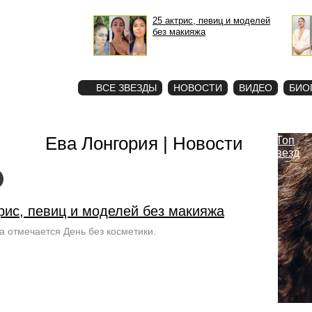
25 актрис, певиц и моделей
без макияжа
STAR
ФОТО
ВСЕ ЗВЕЗДЫ
НОВОСТИ
ВИДЕО
БИО
Ева Лонгория | Новости
Топ
звезд
рис, певиц и моделей без макияжа
та отмечается День без косметики.