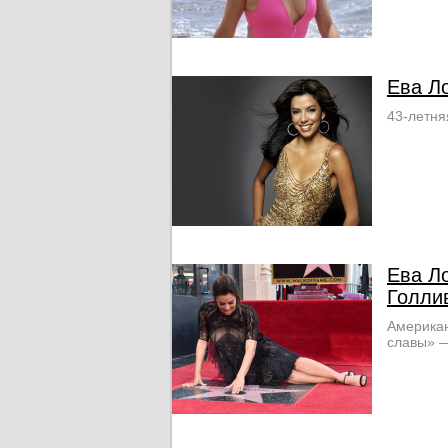
Ева Л
43-летня
Ева Л
Голли
Американ
славы» —