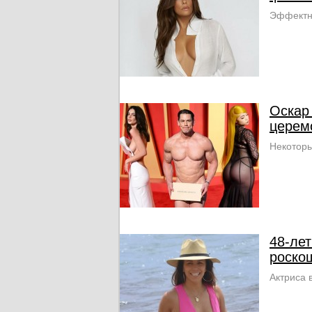
Эффектно
Оскар
церем
Некоторы
48-ле
роско
Актриса 