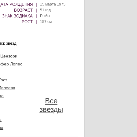
|
ДАТА РОЖДЕНИЯ
15 марта 1975
|
ВОЗРАСТ
51 год
|
ЗНАК ЗОДИАКА
Рыбы
|
РОСТ
157 см
 Цензори
фер Лопес
Уэст
Ивлеева
па
Все
звезды
а
на