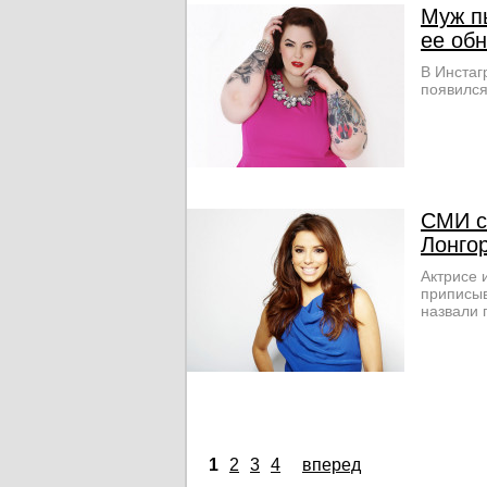
Муж п
ее об
В Инстаг
появился
СМИ с
Лонго
Актрисе 
приписыв
назвали 
1
2
3
4
вперед