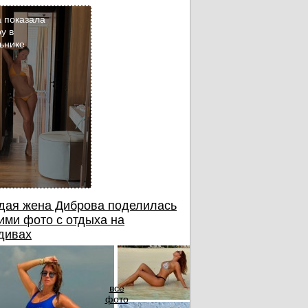
 показала
у в
ьнике
Кадр
дня
дая жена Диброва поделилась
ими фото с отдыха на
дивах
все
фото