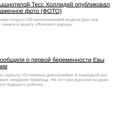
ышнотелой Тесс Холлидей опубликовал
наженное фото (ФОТО)
раме супруга 155-килограммовой модели plus-size
 снимок в защиту «Женского марша».
ообщили о первой беременности Евы
рии
из сериала «Отчаянные домохозяйки» в очередной раз
ают ожидание первенца. На этот раз журналисты даже
пол будущего ребенка.