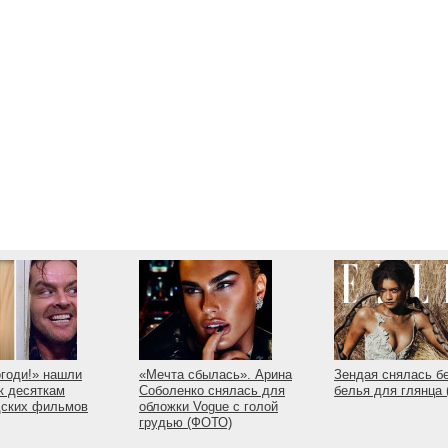
огоди!» нашли
«Мечта сбылась». Арина
Зендая снялась б
к десяткам
Соболенко снялась для
белья для глянца
дских фильмов
обложки Vogue с голой
грудью (ФОТО)