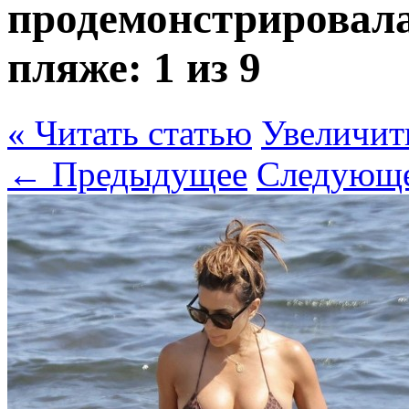
продемонстрировала
пляже:
1 из 9
« Читать статью
Увеличит
← Предыдущее
Следующ