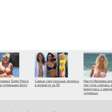
формы! Биби Рекса
Самые сексуальные актрисы
Настя Ивлеева вп
ла пляжными фото
в возрасте за 50
три года снялась 
вернулась к имид
«отмены»