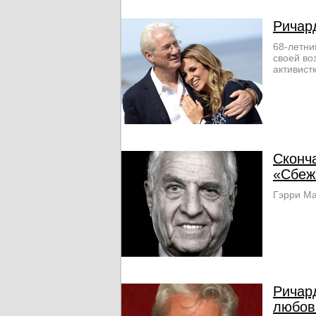
Ричар
68-летни
своей во
активист
Сконч
«Сбеж
Гэрри Ма
Ричар
любов