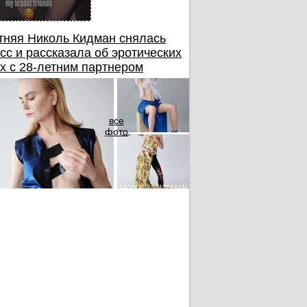
тняя Николь Кидман снялась
сс и рассказала об эротических
х с 28-летним партнером
все
фото