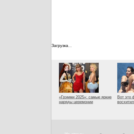
Загрузка...
«Грэмми 2025»: самые яркие
Вот это 
наряды церемонии
восхити