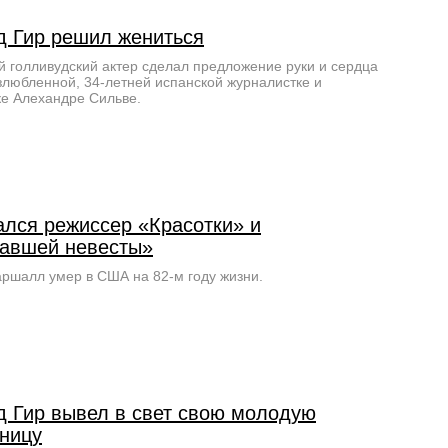
д Гир решил жениться
й голливудский актер сделал предложение руки и сердца
злюбленной, 34-летней испанской журналистке и
ке Алехандре Сильве.
ался режиссер «Красотки» и
авшей невесты»
ршалл умер в США на 82-м году жизни.
д Гир вывел в свет свою молодую
ницу