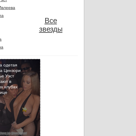
Ивлеева
па
Все
звезды
а
на
а одетая
а Цензори
ье Уэст
Кадр
ают в
дня
х клубах
бице