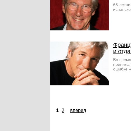
65-летни
испанско
Франц
и отд
Во время
приняла 
ошибке ж
1
2
вперед