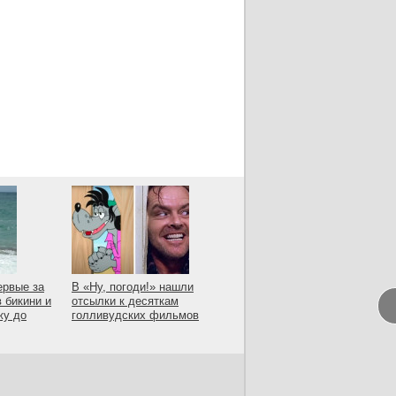
ервые за
В «Ну, погоди!» нашли
в бикини и
отсылки к десяткам
жу до
голливудских фильмов