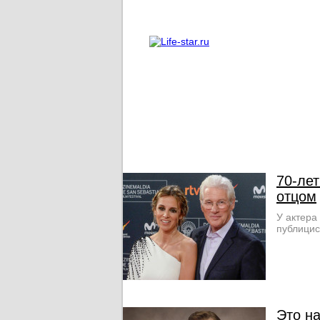
О проекте
Реклама
70-ле
отцом
У актера
публицис
Это н