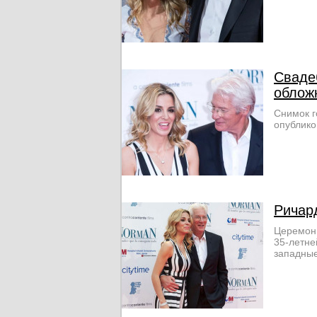
Сваде
облож
Снимок г
опублико
Ричар
Церемони
35-летне
западные