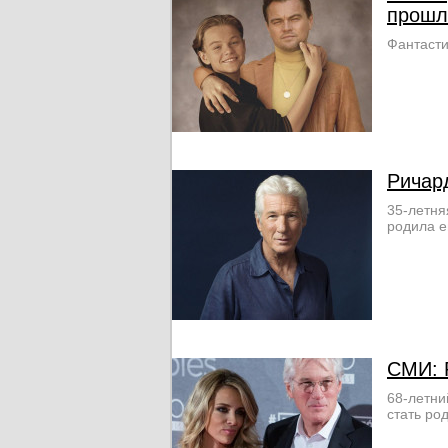
прошл
Фантасти
Ричард
35-летня
родила е
СМИ: Р
68-летни
стать ро