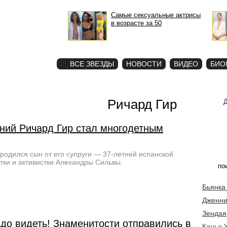
Самые сексуальные актрисы
в возрасте за 50
STAR
ФОТО
ВСЕ ЗВЕЗДЫ
НОВОСТИ
ВИДЕО
БИО
Ричард Гир
тний Ричард Гир стал многодетным
 родился сын от его супруги — 37-летней испанской
тки и активистки Алехандры Сильвы.
Бьянка
Дженни
Зендая
адо видеть! Знаменитости отправились в
Канье 