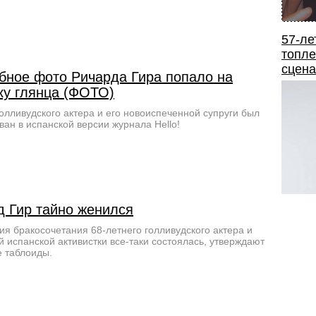
57-ле
топле
сцена
бное фото Ричарда Гира попало на
ку глянца (ФОТО)
олливудского актера и его новоиспеченной супруги был
ван в испанской версии журнала Hello!
д Гир тайно женился
я бракосочетания 68-летнего голливудского актера и
й испанской активистки все-таки состоялась, утверждают
 таблоиды.