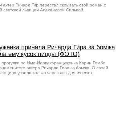
й актер Ричард Гир перестал скрывать свой роман с
й светской львицей Алехандрой Сильвой.
уженка приняла Ричарда Гира за бомжа
ала ему кусок пиццы (ФОТО)
 прогулки по Нью-Йорку француженка Карин Гомбо
знаменитого актера Ричарда Гира за бомжа. О своей
енщина узнала только через два дня из газет.