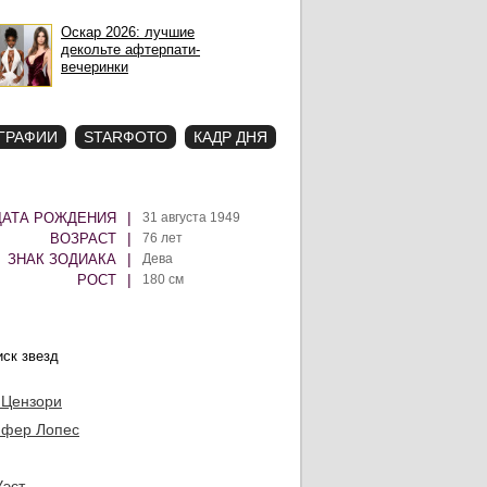
Оскар 2026: лучшие
декольте афтерпати-
вечеринки
ГРАФИИ
STARФОТО
КАДР ДНЯ
|
ДАТА РОЖДЕНИЯ
31 августа 1949
|
ВОЗРАСТ
76 лет
|
ЗНАК ЗОДИАКА
Дева
|
РОСТ
180 см
 Цензори
фер Лопес
Уэст