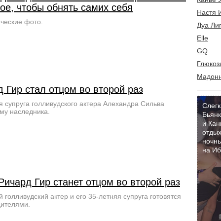
ое, чтобы обнять самих себя
Настя 
ческие фото.
Дуа Ли
Elle
GQ
Глюкоз
Мадон
 Гир стал отцом во второй раз
я супруга голливудского актера Алехандра Сильва
Слегк
му наследника.
Бьянк
и Кан
отдых
ночны
на И
ичард Гир станет отцом во второй раз
й голливудский актер и его 35-летняя супруга готовятся
дителями.