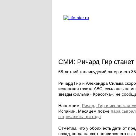
О проекте
Реклама
СМИ: Ричард Гир станет 
68-летний голливудский актер и его 3
Ричард Гир и Алехандра Сильва скор
испанская газета ABC, ссылаясь на и
звезды фильма «Красотка», не сообщ
Напомним,
Ричард Гир и испанская «
Испании. Месяцем позже
пара сыграл
встречались три года
.
Отметим, что у обоих есть дети от п
назад, когда на свет появился его сы