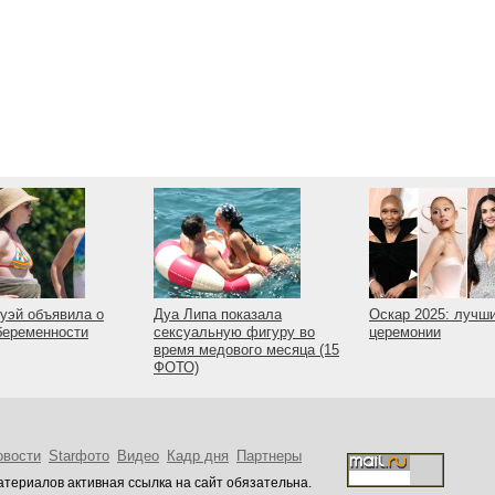
уэй объявила о
Дуа Липа показала
Оскар 2025: лучш
беременности
сексуальную фигуру во
церемонии
время медового месяца (15
ФОТО)
овости
Starфото
Видео
Кадр дня
Партнеры
териалов активная ссылка на сайт обязательна.