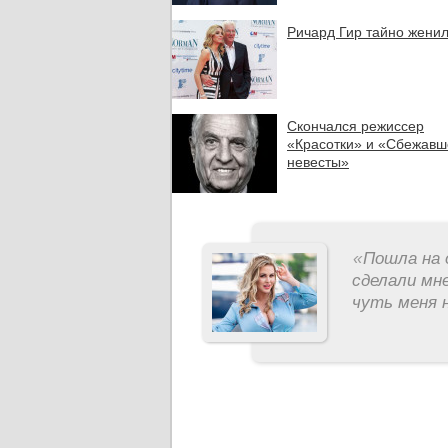
Ричард Гир тайно жени
Скончался режиссер
«Красотки» и «Сбежавш
невесты»
«
Пошла на 
сделали мне
чуть меня н