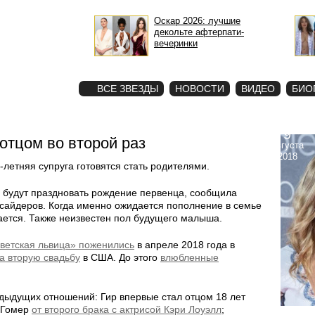
Оскар 2026: лучшие
декольте афтерпати-
вечеринки
STAR
ФОТО
ВСЕ ЗВЕЗДЫ
НОВОСТИ
ВИДЕО
БИО
9
отцом во второй раз
августа
2018
5-летняя супруга готовятся стать родителями.
о будут праздновать рождение первенца, сообщила
нсайдеров. Когда именно ожидается пополнение в семье
ается. Также неизвестен пол будущего малыша.
светская львица» поженились
в апреле 2018 года в
а вторую свадьбу
в США. До этого
влюбленные
редыдущих отношений: Гир впервые стал отцом 18 лет
н Гомер
от второго брака с актрисой Кэри Лоуэлл
;