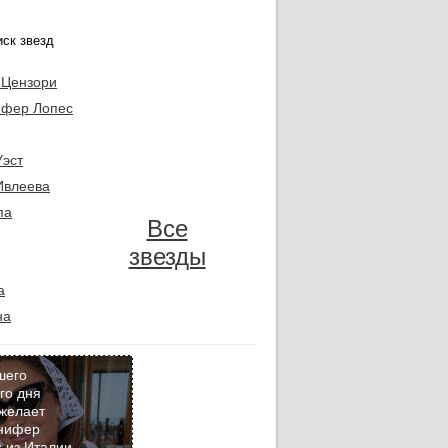
 Цензори
фер Лопес
Уэст
Ивлеева
па
Все
звезды
а
на
шего
го дня
желает
Кадр
нифер
дня
 из Италии