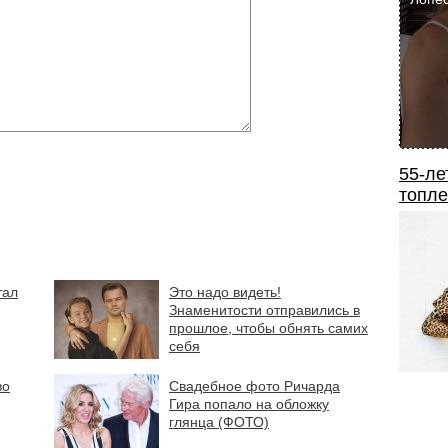
55-ле
топле
тал
Это надо видеть!
Знаменитости отправились в
прошлое, чтобы обнять самих
себя
во
Свадебное фото Ричарда
Гира попало на обложку
глянца (ФОТО)