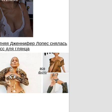
тняя Дженнифер Лопес снялась
сс для глянца
все
фото