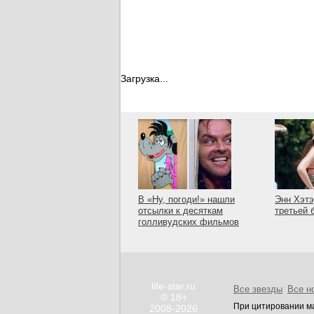
Загрузка...
В «Ну, погоди!» нашли
Энн Хэтэ
отсылки к десяткам
третьей 
голливудских фильмов
life-star.ru
Все звезды
Все н
© 18+
При цитировании ма
2008-2026