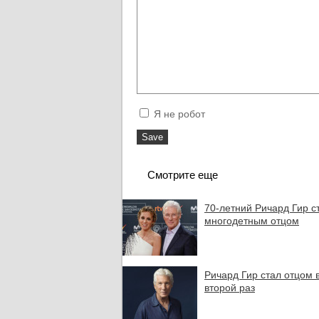
Я не робот
Смотрите еще
70-летний Ричард Гир с
многодетным отцом
Ричард Гир стал отцом 
второй раз