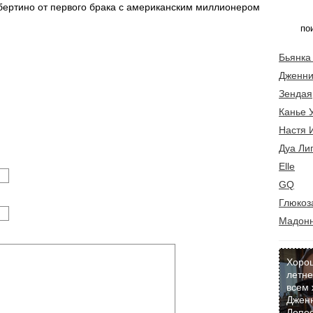
бертино от первого брака с американским миллионером
Бьянка
Дженни
Зендая
Канье 
Настя 
Дуа Ли
Elle
GQ
Глюкоз
Мадон
Хоро
летне
всем 
Джен
Лопес