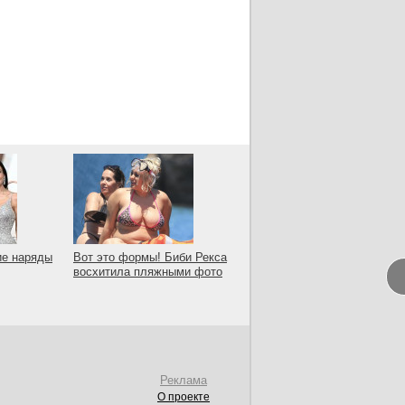
ие наряды
Вот это формы! Биби Рекса
восхитила пляжными фото
Реклама
О проекте