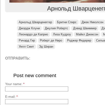
Арнольд Шварценег
Арнольд Шварценеггер
Бритни Спирс
Джек Николсон
Джордж Клуни
Джулия Робертс
Дэвид Швиммер
Д
Леонардо ди Каприо
Лиза Кудроу
Майкл Джексон
М
Ричард Гир
Роберт де Ниро
Роджер Федерер
Сильв
Уилл Смит
Эд Ширан
ОТПРАВИТЬ:
Post new comment
Your name:
*
E-mail:
*