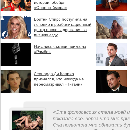
истории, обойдя
«Оппенгеймера»
Бритни Спирс поступила на
лечение в реабилитационный
центр после задержания за
пьяную езду
Начались съемки приквела
«Рэмбо»
Леонардо Ди Каприо
признался, что никогда не
пересматривал «Титаник»
«
Эта фотосессия стала моей и
показала все, через что мне пр
Она позволила мне обнажить ду