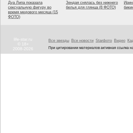
Дуа Липа показала
Зендая снялась без нижнего
Ирин
сексуальную фигуру во
белья для глянца (8 ФОТО)
бики
время медового месяца (15
ФОТО)
life-star.ru
Все звезды
Все новости
Starфото
Видео
Ка
© 18+
При цитировании материалов активная ссылка на
2008-2026