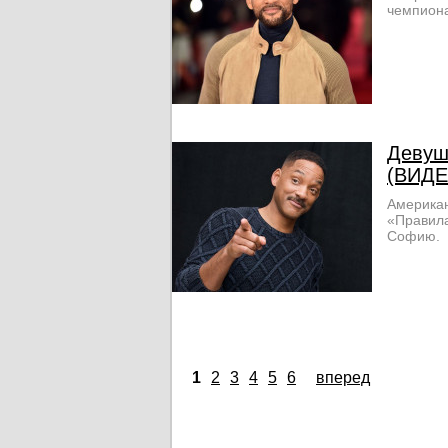
чемпиона
Девуш
(ВИДЕ
Американ
«Правила
Софию.
1
2
3
4
5
6
вперед