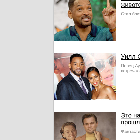
живот
Стал бли
Уилл 
Певец Ау
встречал
Это н
прошл
Фантасти