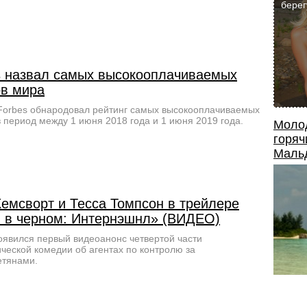
берег
s назвал самых высокооплачиваемых
ов мира
orbes обнародовал рейтинг самых высокооплачиваемых
в период между 1 июня 2018 года и 1 июня 2019 года.
Моло
горяч
Маль
Хемсворт и Тесса Томпсон в трейлере
 в черном: Интернэшнл» (ВИДЕО)
оявился первый видеоанонс четвертой части
ческой комедии об агентах по контролю за
етянами.