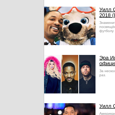
Уилл 
2018 
Знаменит
посвящён
футболу 
Эра И
офици
За неско
раз.
Уилл 
Американ