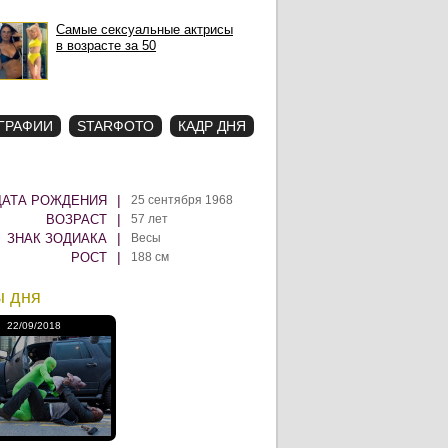
Самые сексуальные актрисы
в возрасте за 50
ГРАФИИ
STARФОТО
КАДР ДНЯ
|
ДАТА РОЖДЕНИЯ
25 сентября 1968
|
ВОЗРАСТ
57 лет
|
ЗНАК ЗОДИАКА
Весы
|
РОСТ
188 см
ы дня
22/09/2018