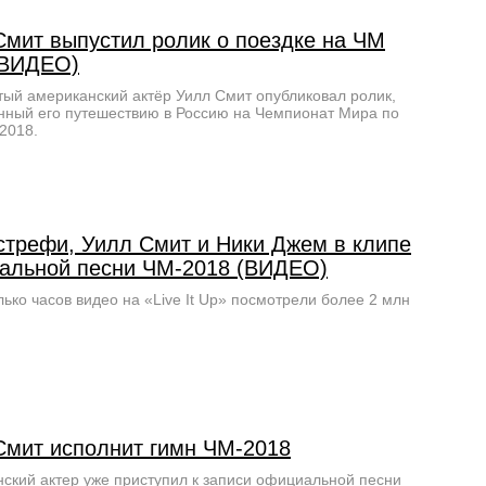
Смит выпустил ролик о поездке на ЧМ
(ВИДЕО)
ый американский актёр Уилл Смит опубликовал ролик,
ный его путешествию в Россию на Чемпионат Мира по
2018.
стрефи, Уилл Смит и Ники Джем в клипе
альной песни ЧМ-2018 (ВИДЕО)
лько часов видео на «Live It Up» посмотрели более 2 млн
Смит исполнит гимн ЧМ-2018
ский актер уже приступил к записи официальной песни