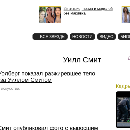
25 актрис, певиц и моделей
без макияжа
STAR
ФОТО
ВСЕ ЗВЕЗДЫ
НОВОСТИ
ВИДЕО
БИО
Уилл Смит
Уолберг показал разжиревшее тело
 за Уиллом Смитом
Кадр
 искусства.
Смит опубликовал фото с выросшим