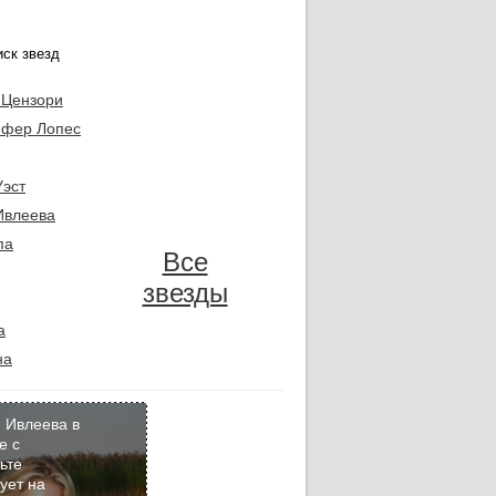
 Цензори
фер Лопес
Уэст
Ивлеева
па
Все
звезды
а
на
 Ивлеева в
е с
ьте
Кадр
ует на
дня