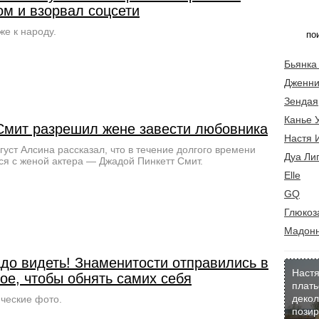
ом и взорвал соцсети
же к народу.
Бьянка
Дженни
Зендая
Канье 
Смит разрешил жене завести любовника
Настя 
густ Алсина рассказал, что в течение долгого времени
Дуа Ли
ся с женой актера — Джадой Пинкетт Смит.
Elle
GQ
Глюкоз
Мадон
адо видеть! Знаменитости отправились в
Настя
ое, чтобы обнять самих себя
плать
декол
ческие фото.
позир