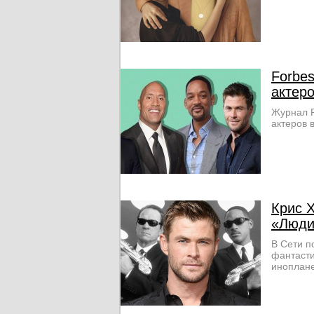
Forbe
актер
Журнал F
актеров 
Крис 
«Люди
В Сети п
фантасти
иноплан