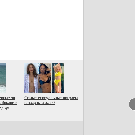
ервые за
Самые сексуальные актрисы
в бикини и
в возрасте за 50
жу до