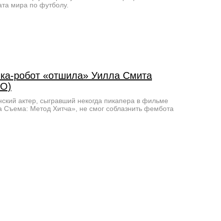
та мира по футболу.
ка-робот «отшила» Уилла Смита
О)
ский актер, сыгравший некогда пикапера в фильме
 Съема: Метод Хитча», не смог соблазнить фембота