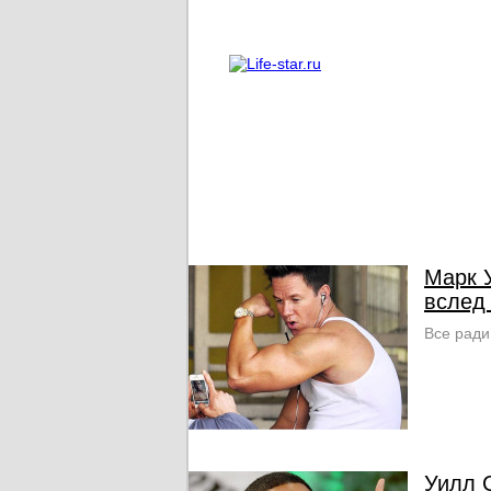
О проекте
Реклама
Марк 
вслед
Все ради
Уилл 