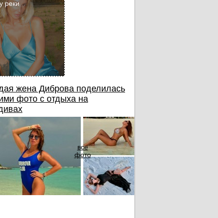
у реки
дая жена Диброва поделилась
ими фото с отдыха на
дивах
все
фото