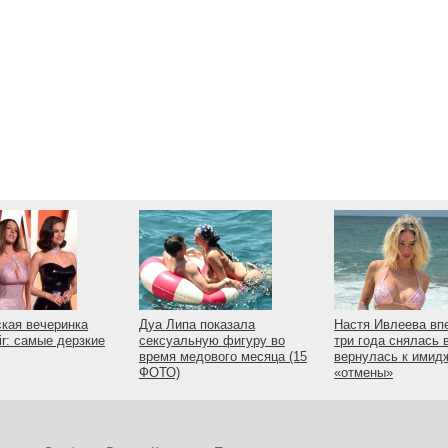
кая вечеринка
Дуа Липа показала
Настя Ивлеева вп
ir: самые дерзкие
сексуальную фигуру во
три года снялась 
время медового месяца (15
вернулась к имид
ФОТО)
«отмены»