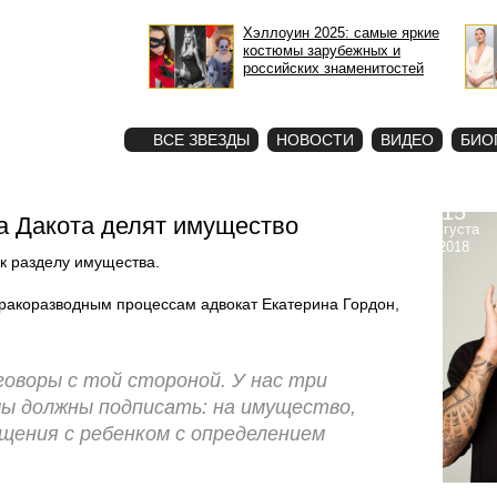
Хэллоуин 2025: самые яркие
костюмы зарубежных и
российских знаменитостей
STAR
ФОТО
ВСЕ ЗВЕЗДЫ
НОВОСТИ
ВИДЕО
БИО
15
а Дакота делят имущество
августа
2018
к разделу имущества.
бракоразводным процессам адвокат Екатерина Гордон,
говоры с той стороной. У нас три
ы должны подписать: на имущество,
щения с ребенком с определением