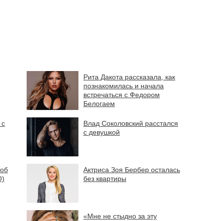
Рита Дакота рассказала, как
познакомилась и начала
встречаться с Федором
Белогаем
 с
Влад Соколовский расстался
с девушкой
 об
Актриса Зоя Бербер осталась
О)
без квартиры
«Мне не стыдно за эту