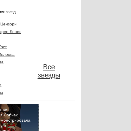
 Цензори
фер Лопес
Уэст
Ивлеева
па
Все
звезды
а
на
тняя
я Собчак
емонстрировала
Кадр
у в
дня
ьнике