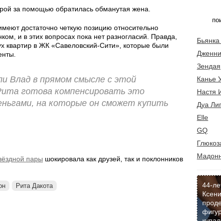
орой за помощью обратилась обманутая жена.
 имеют достаточно четкую позицию относительно
ом, и в этих вопросах пока нет разногласий. Правда,
Бьянка
вух квартир в ЖК «Савеловский-Сити», которые были
Дженни
енты.
Зендая
ли Влад в прямом смысле с этой
Канье 
Рита готова компенсировать это
Настя 
еньгами, на которые он сможет купить
Дуа Ли
Elle
GQ
Глюкоз
Мадон
звёздной пары
шокировала как друзей, так и поклонников
44-ле
он
Рита Дакота
Ксени
прод
фигур
купал