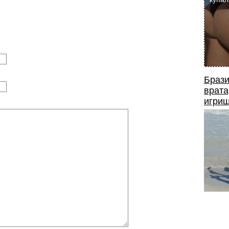
Брази
врата
игрищ