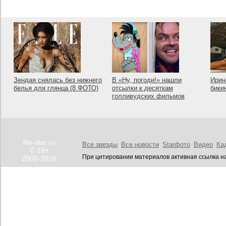
Зендая снялась без нижнего
В «Ну, погоди!» нашли
Ирин
белья для глянца (8 ФОТО)
отсылки к десяткам
бики
голливудских фильмов
life-star.ru
Все звезды
Все новости
Starфото
Видео
Ка
© 18+
При цитировании материалов активная ссылка на
2008-2026