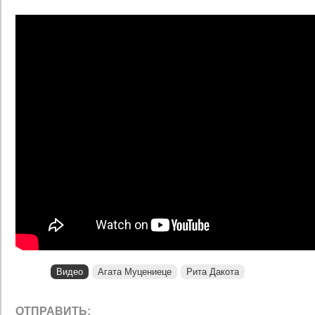
Видео
Агата Муцениеце
Рита Дакота
ОТПРАВИТЬ: