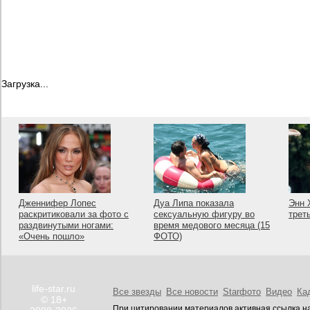
Загрузка...
Дженнифер Лопес
Дуа Липа показала
Энн 
раскритиковали за фото с
сексуальную фигуру во
трет
раздвинутыми ногами:
время медового месяца (15
«Очень пошло»
ФОТО)
life-star.ru
Все звезды
Все новости
Starфото
Видео
Ка
© 18+
При цитировании материалов активная ссылка на