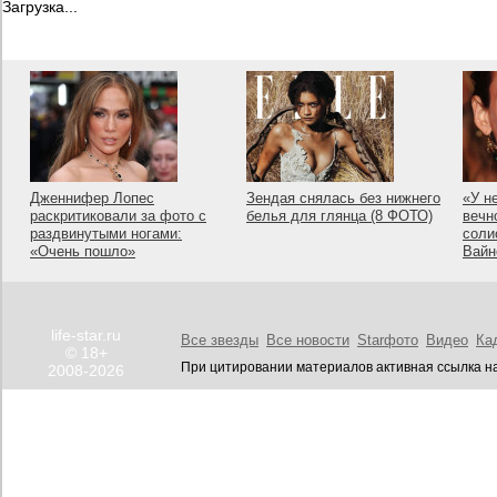
Загрузка...
Дженнифер Лопес
Зендая снялась без нижнего
«У н
раскритиковали за фото с
белья для глянца (8 ФОТО)
вечн
раздвинутыми ногами:
соли
«Очень пошло»
Вайн
life-star.ru
Все звезды
Все новости
Starфото
Видео
Ка
© 18+
При цитировании материалов активная ссылка на
2008-2026