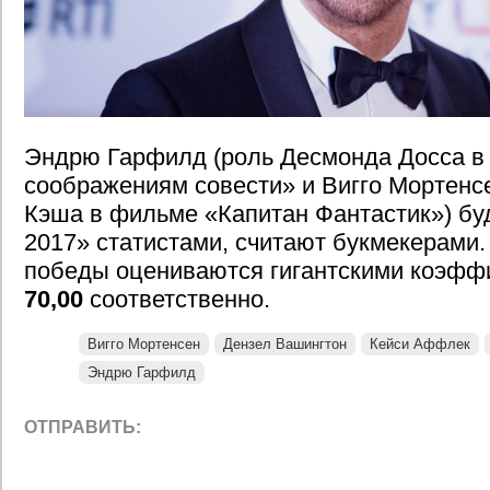
Эндрю Гарфилд (роль Десмонда Досса в
соображениям совести» и Вигго Мортенс
Кэша в фильме «Капитан Фантастик») бу
2017» статистами, считают букмекерами.
победы оцениваются гигантскими коэф
70,00
соответственно.
Вигго Мортенсен
Дензел Вашингтон
Кейси Аффлек
Эндрю Гарфилд
ОТПРАВИТЬ: