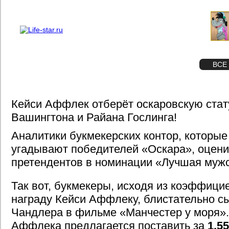
О проекте
Реклама
STAR
ФОТО
ВСЕ
Кейси Аффлек отберёт оскаровскую стат
Вашингтона и Райана Гослинга!
Аналитики букмекерских контор, которые
угадывают победителей «Оскара», оцен
претендентов в номинации «Лучшая мужс
Так вот, букмекеры, исходя из коэффицие
награду Кейси Аффлеку, блистательно с
Чандлера в фильме «Манчестер у моря».
Аффлека предлагается поставить за
1,55