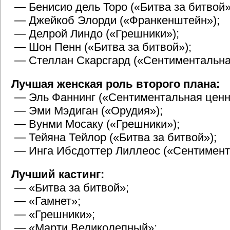
— Бенисио дель Торо («Битва за битвой»
— Джейкоб Элорди («Франкенштейн»);
— Делрой Линдо («Грешники»);
— Шон Пенн («Битва за битвой»);
— Стеллан Скарсгард («Сентиментальная
Лучшая женская роль второго плана:
— Эль Фаннинг («Сентиментальная ценн
— Эми Мэдиган («Орудия»);
— Вунми Мосаку («Грешники»);
— Тейяна Тейлор («Битва за битвой»);
— Инга Ибсдоттер Лиллеос («Сентимент
Лучший кастинг:
— «Битва за битвой»;
— «Гамнет»;
— «Грешники»;
— «Марти Великолепный»;