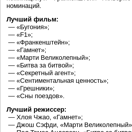
номинаций.
Лучший фильм:
— «Бугония»;
— «F1»;
— «Франкенштейн»;
— «Гамнет»;
— «Марти Великолепный»;
— «Битва за битвой»;
— «Секретный агент»;
— «Сентиментальная ценность»;
— «Грешники»;
— «Сны поездов».
Лучший режиссер:
— Хлоя Чжао, «Гамнет»;
— Джош Сэфди, «Марти Великолепный»