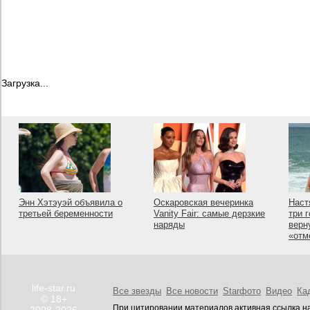
Загрузка...
Энн Хэтэуэй объявила о
Оскаровская вечеринка
Наст
третьей беременности
Vanity Fair: самые дерзкие
три 
наряды
верн
«отм
life-star.ru
Все звезды
Все новости
Starфото
Видео
Ка
© 18+
При цитировании материалов активная ссылка на