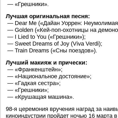
— «Грешники».
Лучшая оригинальная песня:
— Dear Me («Дайан Уоррен: Неумолимая
— Golden («Кей-поп-охотницы на демоно
— I Lied to You («Грешники»);
— Sweet Dreams of Joy (Viva Verdi);
— Train Dreams («Сны поездов»).
Лучший макияж и прически:
— «Франкенштейн»;
— «Национальное достояние»;
— «Гадкая сестра»;
— «Грешники»;
— «Крушащая машина».
98-я церемония вручения наград за наи
киноиндустрии пройдет ночью 16 марта в