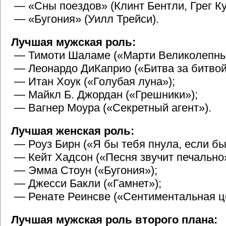
— «Сны поездов» (Клинт Бентли, Грег Ку
— «Бугония» (Уилл Трейси).
Лучшая мужская роль:
— Тимоти Шаламе («Марти Великолепны
— Леонардо ДиКаприо («Битва за битвой
— Итан Хоук («Голубая луна»);
— Майкл Б. Джордан («Грешники»);
— Вагнер Моура («Секретный агент»).
Лучшая женская роль:
— Роуз Бирн («Я бы тебя пнула, если бы
— Кейт Хадсон («Песня звучит печально»
— Эмма Стоун («Бугония»);
— Джесси Бакли («Гамнет»);
— Ренате Реинсве («Сентиментальная це
Лучшая мужская роль второго плана: