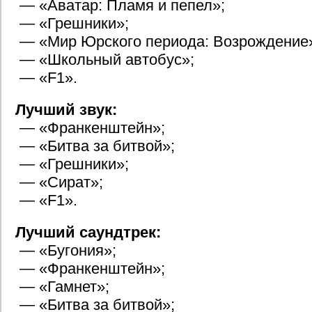
— «Аватар: Пламя и пепел»;
— «Грешники»;
— «Мир Юрского периода: Возрождение
— «Школьный автобус»;
— «F1».
Лучший звук:
— «Франкенштейн»;
— «Битва за битвой»;
— «Грешники»;
— «Сират»;
— «F1».
Лучший саундтрек:
— «Бугония»;
— «Франкенштейн»;
— «Гамнет»;
— «Битва за битвой»;