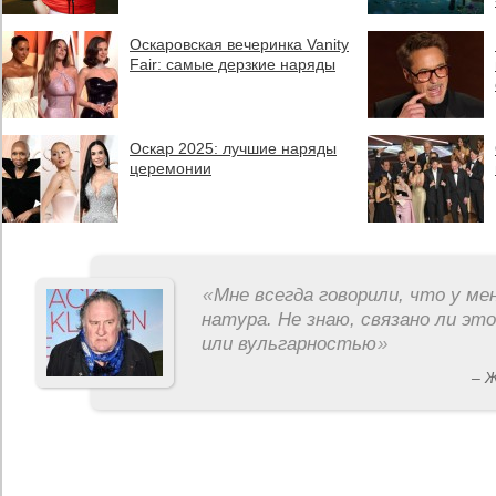
Оскаровская вечеринка Vanity
Fair: самые дерзкие наряды
Оскар 2025: лучшие наряды
церемонии
«
Мне всегда говорили, что у ме
натура. Не знаю, связано ли эт
или вульгарностью
»
– 