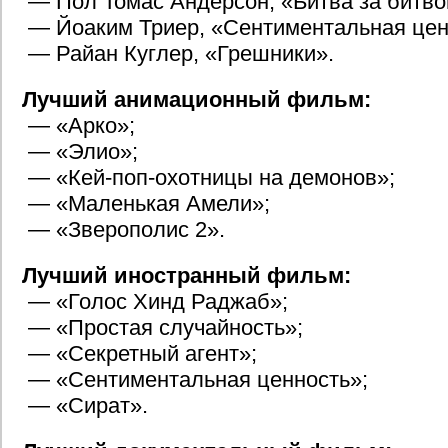
— Пол Томас Андерсон, «Битва за битво
— Йоаким Триер, «Сентиментальная цен
— Райан Куглер, «Грешники».
Лучший анимационный фильм:
— «Арко»;
— «Элио»;
— «Кей-поп-охотницы на демонов»;
— «Маленькая Амели»;
— «Зверополис 2».
Лучший иностранный фильм:
— «Голос Хинд Раджаб»;
— «Простая случайность»;
— «Секретный агент»;
— «Сентиментальная ценность»;
— «Сират».