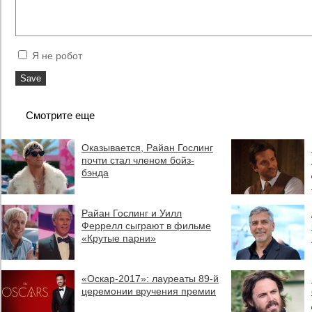
Я не робот
Смотрите еще
Оказывается, Райан Гослинг
почти стал членом бойз-
бэнда
Райан Гослинг и Уилл
Феррелл сыграют в фильме
«Крутые парни»
«Оскар-2017»: лауреаты 89-й
церемонии вручения премии