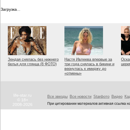
Загрузка...
Зендая снялась без нижнего
Настя Ивлеева впервые за
Оска
белья для глянца (8 ФОТО)
три года снялась в бикини и
цере
вернулась к имиджу до
«отмены»
life-star.ru
Все звезды
Все новости
Starфото
Видео
Ка
© 18+
При цитировании материалов активная ссылка на
2008-2026