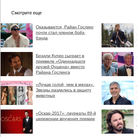
Смотрите еще
Оказывается, Райан Гослинг
почти стал членом бойз-
бэнда
Брэдли Купер сыграет в
приквеле «Одиннадцати
друзей Оушена» вместо
Райана Гослинга
«Лучше голой, чем в мехах».
Звезды разделись в защиту
животных
«Оскар-2017»: лауреаты 89-й
церемонии вручения премии