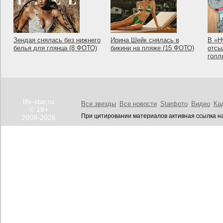
Зендая снялась без нижнего
Ирина Шейк снялась в
В «Н
белья для глянца (8 ФОТО)
бикини на пляже (15 ФОТО)
отсы
голл
life-star.ru
Все звезды
Все новости
Starфото
Видео
Ка
© 18+
При цитировании материалов активная ссылка на
2008-2026