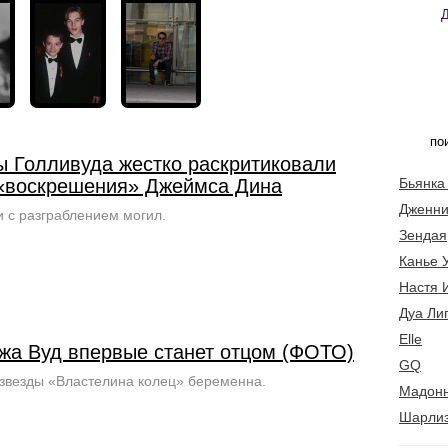
ы Голливуда жестко раскритиковали
«воскрешения» Джеймса Дина
Бьянка
Дженни
 с разграблением могил.
Зендая
Канье 
Настя 
Дуа Ли
Elle
жа Вуд впервые станет отцом (ФОТО)
GQ
звезды «Властелина колец» беременна.
Мадон
Шарлиз