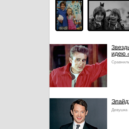
Звезд
идею 
Сравнили
Элайд
Девушка 