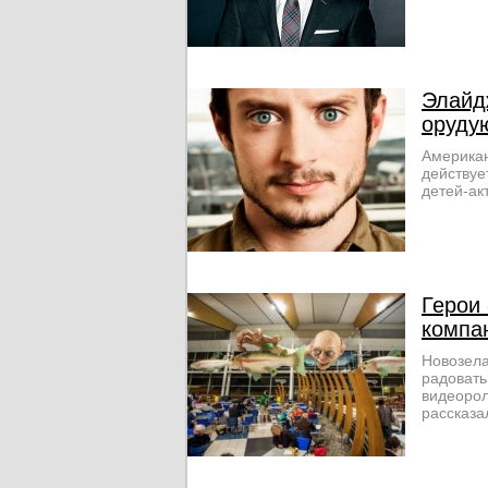
Элайд
оруду
Американ
действуе
детей-ак
Герои
компа
Новозела
радоват
видеорол
рассказа