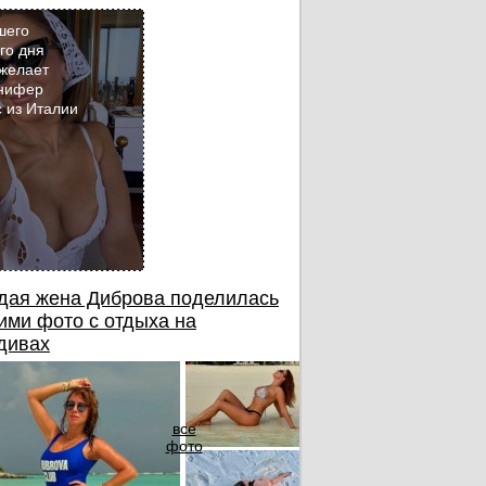
шего
го дня
желает
Кадр
нифер
дня
 из Италии
дая жена Диброва поделилась
ими фото с отдыха на
дивах
все
фото