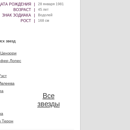
|
ДАТА РОЖДЕНИЯ
28 января 1981
|
ВОЗРАСТ
45 лет
|
ЗНАК ЗОДИАКА
Водолей
|
РОСТ
168 см
 Цензори
фер Лопес
Уэст
Ивлеева
па
Все
звезды
на
 Терон