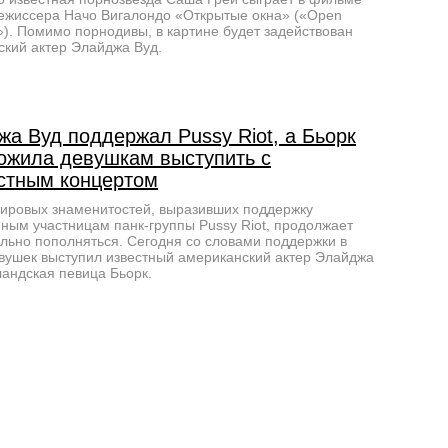
ежиссера Начо Вигалондо «Открытые окна» («Open
). Помимо порнодивы, в картине будет задействован
ский актер Элайджа Вуд.
жа Вуд поддержал Pussy Riot, а Бьорк
ожила девушкам выступить с
стным концертом
ировых знаменитостей, выразивших поддержку
ным участницам панк-группы Pussy Riot, продолжает
льно пополняться. Сегодня со словами поддержки в
вушек выступил известный американский актер Элайджа
ландская певица Бьорк.