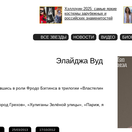
Хэллоуин 2025: самые яркие
костюмы зарубежных и
российских знаменитостей
STAR
ФОТО
ВСЕ ЗВЕЗДЫ
НОВОСТИ
ВИДЕО
БИО
Элайджа Вуд
Топ
звезд
шись в роли Фродо Бэггинса в трилогии «Властелин
Город Грехов», «Хулиганы Зелёной улицы», «Париж, я
25/03/2013
17/10/2012