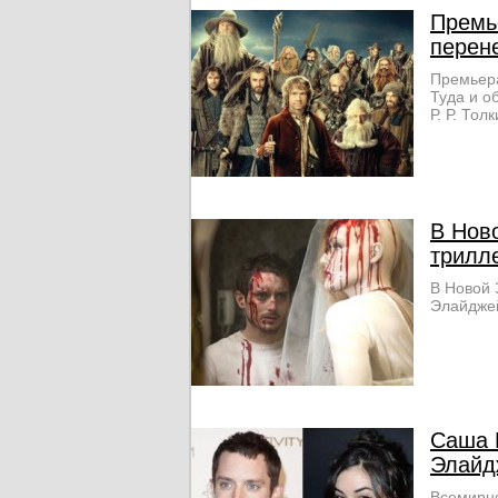
Премь
перен
Премьера
Туда и о
Р. Р. Тол
В Нов
трилл
В Новой 
Элайджей
Саша 
Элайд
Всемирно