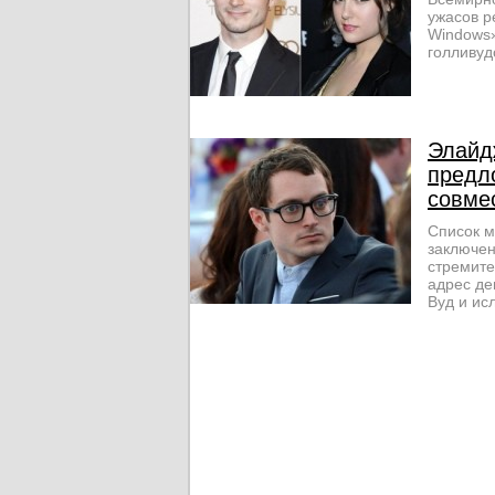
ужасов р
Windows»
голливуд
Элайд
предл
совме
Список м
заключен
стремите
адрес де
Вуд и ис