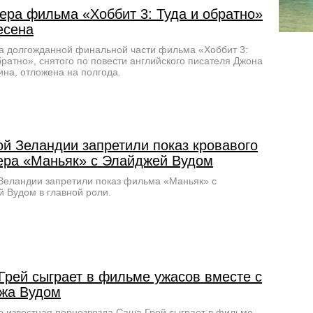
ера фильма «Хоббит 3: Туда и обратно»
есена
 долгожданной финальной части фильма «Хоббит 3:
братно», снятого по повести английского писателя Джона
кина, отложена на полгода.
ой Зеландии запретили показ кровавого
ера «Маньяк» с Элайджей Вудом
Зеландии запретили показ фильма «Маньяк» с
 Вудом в главной роли.
Грей сыграет в фильме ужасов вместе с
жа Вудом
 известная порнозвезда Саша Грей сыграет в фильме