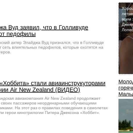
Хоро
летне
всем 
Джен
жа Вуд заявил, что в Голливуде
Лопес
ют педофилы
ский актер Элайджа Вуд признался, что в Голливуде
т сеть влиятельных педофилов, которые охотятся на
теров.
Моло
 «Хоббита» стали авиаинструкуторами
горяч
нии Air New Zealand (ВИДЕО)
Маль
ндская авиакомпания Air New Zealand продолжает
ь своих пассажиров неординарными обучающими
иками. На этот раз о правилах поведения в самолетах
ли герои кинотрилогии Питера Джексона «Хоббит».