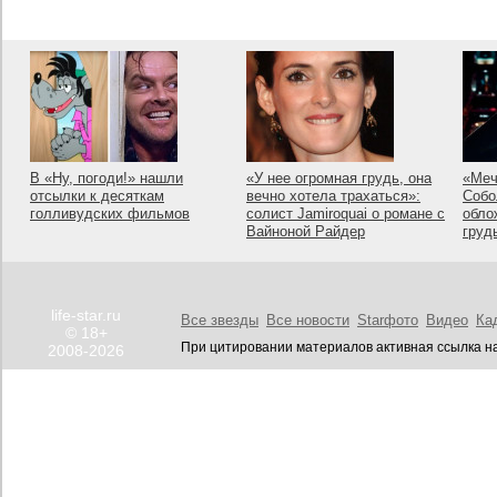
В «Ну, погоди!» нашли
«У нее огромная грудь, она
«Меч
отсылки к десяткам
вечно хотела трахаться»:
Собо
голливудских фильмов
солист Jamiroquai о романе с
обло
Вайноной Райдер
груд
life-star.ru
Все звезды
Все новости
Starфото
Видео
Ка
© 18+
При цитировании материалов активная ссылка на
2008-2026