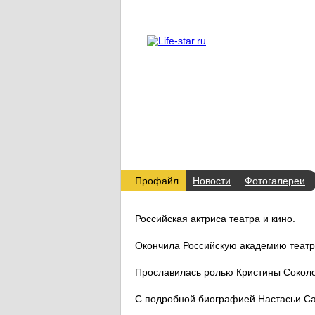
О проекте
Реклама
Профайл
Новости
Фотогалереи
Российская актриса театра и кино.
Окончила Российскую академию театра
Прославилась ролью Кристины Сокол
С подробной биографией Настасьи С