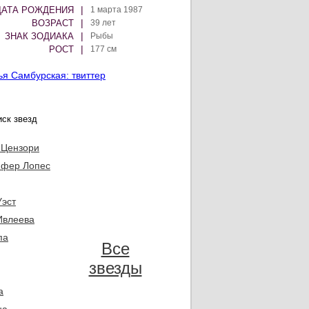
|
ДАТА РОЖДЕНИЯ
1 марта 1987
|
ВОЗРАСТ
39 лет
|
ЗНАК ЗОДИАКА
Рыбы
|
РОСТ
177 см
ья Самбурская: твиттер
 Цензори
фер Лопес
Уэст
Ивлеева
па
Все
звезды
а