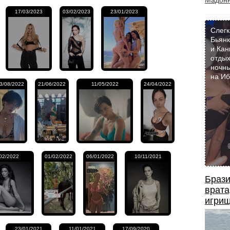
Мадон
17/03/2023
03/02/2023
23/01/2023
Слегк
Бьянк
и Кан
отдых
ночны
на И
3/08/2022
21/06/2022
11/05/2022
24/04/2022
02/2022
01/02/2022
06/01/2022
10/11/2021
Брази
врата
игрищ
23/01/2021
11/01/2021
17/09/2020