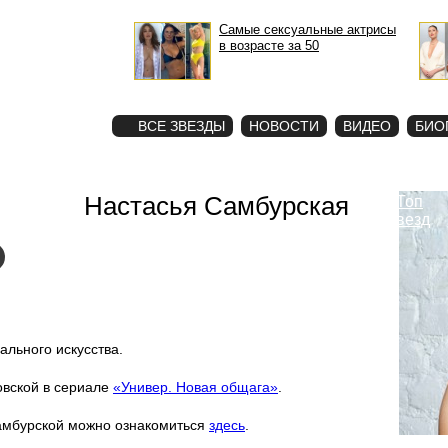
Самые сексуальные актрисы
в возрасте за 50
STAR
ФОТО
ВСЕ ЗВЕЗДЫ
НОВОСТИ
ВИДЕО
БИО
Настасья Самбурская
Топ
звезд
льного искусства.
овской в сериале
«Универ. Новая общага»
.
амбурской можно ознакомиться
здесь
.