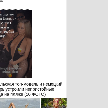
на
а одетая
а Цензори
ье Уэст
Кадр
ают в
дня
х клубах
бице
льская топ-модель и немецкий
рь устроили непристойные
а на пляже (10 ФОТО)