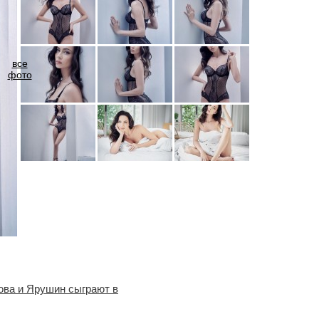
все
фото
ова и Ярушин сыграют в
Все