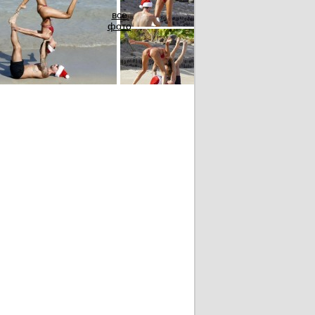
все
фото