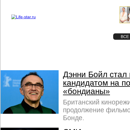
О проекте
Реклама
STAR
ФОТО
ВСЕ
Дэнни Бойл стал
кандидатом на п
«бондианы»
Британский кинорежи
продолжение фильмо
Бонде.