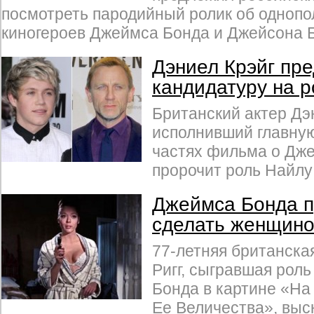
посмотреть пародийный ролик об одноп
киногероев Джеймса Бонда и Джейсона 
Дэниел Крэйг пр
кандидатуру на 
Британский актер Дэн
исполнивший главную
частях фильма о Дж
пророчит роль Найлу
Джеймса Бонда 
сделать женщино
77-летняя британска
Ригг, сыгравшая рол
Бонда в картине «На
Ее Величества», выс