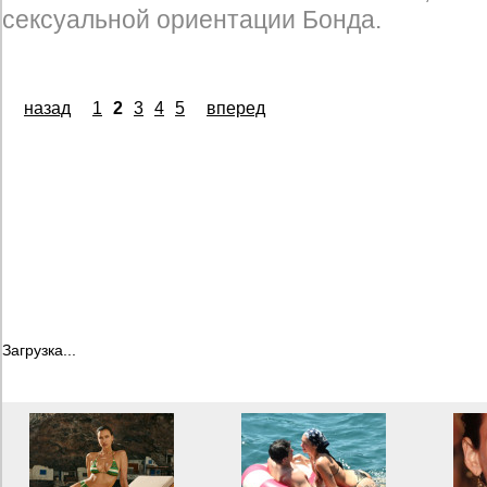
сексуальной ориентации Бонда.
назад
1
2
3
4
5
вперед
Загрузка...