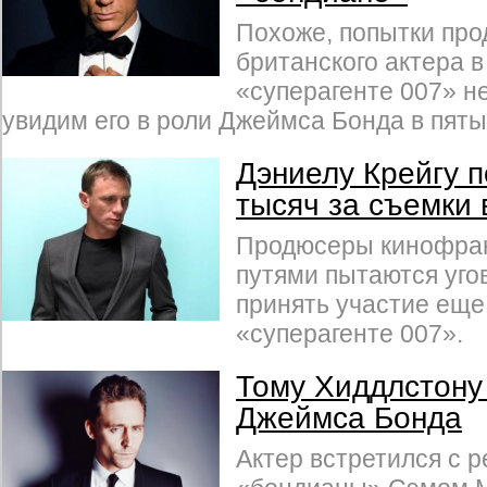
Похоже, попытки про
британского актера 
«суперагенте 007» н
увидим его в роли Джеймса Бонда в пяты
Дэниелу Крейгу 
тысяч за съемки
Продюсеры кинофра
путями пытаются уго
принять участие еще
«суперагенте 007».
Тому Хиддлстону
Джеймса Бонда
Актер встретился с 