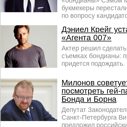
«бондианы» Сэмом М
букмекеры перестали
по вопросу кандидат
Дэниел Крейг уст
«Агента 007»
Актер решил сделать
съемках бондианы: 
придется подождать.
Милонов советуе
посмотреть гей-
Бонда и Борна
Депутат Законодател
Санкт-Петербурга В
предложил российск