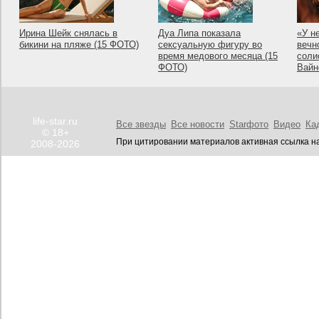
Ирина Шейк снялась в
Дуа Липа показала
«У н
бикини на пляже (15 ФОТО)
сексуальную фигуру во
вечн
время медового месяца (15
соли
ФОТО)
Вайн
life-star.ru
Все звезды
Все новости
Starфото
Видео
Ка
© 18+
При цитировании материалов активная ссылка на
2008-2026