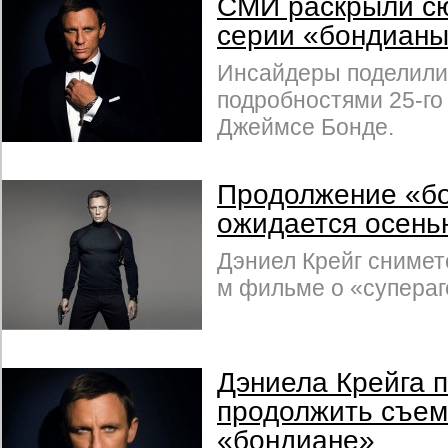
СМИ раскрыли с
серии «бондиан
Инсайдеры поделили
подробностями 25-го
Джеймсе Бонде.
Продолжение «б
ожидается осень
Дэниел Крейг снимет
м фильме о «супераг
Дэниела Крейга п
продолжить съем
«бондиане»