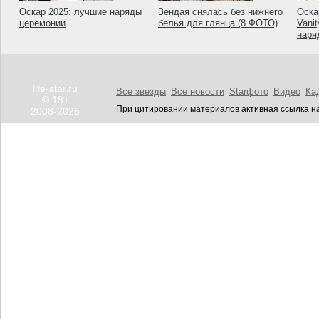
Оскар 2025: лучшие наряды
Зендая снялась без нижнего
Оска
церемонии
белья для глянца (8 ФОТО)
Vanit
наря
life-star.ru
Все звезды
Все новости
Starфото
Видео
Ка
© 18+
При цитировании материалов активная ссылка на
2008-2026