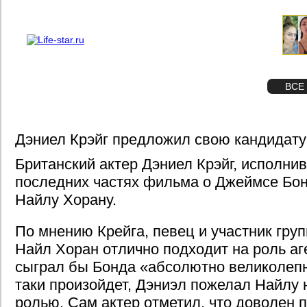
О проекте
Реклама
STAR
ФОТО
ВСЕ
Дэниел Крэйг предложил свою кандидату
Британский актер Дэниел Крэйг, исполни
последних частях фильма о Джеймсе Бон
Найлу Хорану.
По мнению Крейга, певец и участник груп
Найл Хоран отлично подходит на роль аг
сыграл бы Бонда «абсолютно великолепно
таки произойдет, Дэниэл пожелал Найлу
ролью. Сам актер отметил, что доволен 