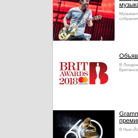
музык
Музыкант
собрания
Объяв
В Лондон
Британск
Gramm
преми
В Нью-Йо