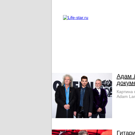
О проекте
Реклама
Адам 
докум
Картина 
Adam Lam
Гитари