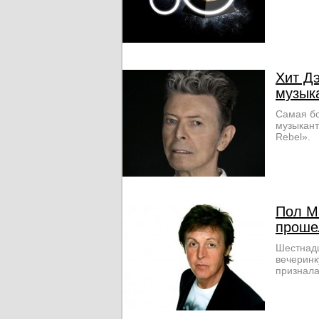
Хит Дэ
музык
Самая бо
музыкант
Rebel».
Пол Ма
проше
Шестнадц
вечеринк
признала