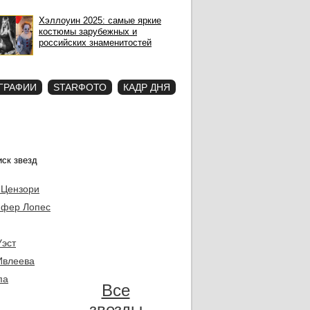
Хэллоуин 2025: самые яркие
костюмы зарубежных и
российских знаменитостей
ГРАФИИ
STARФОТО
КАДР ДНЯ
 Цензори
фер Лопес
Уэст
Ивлеева
па
Все
звезды