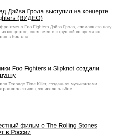
ед Дэйва Грола выступил на концерте
ghters (ВИДЕО)
фронтмена Foo Fighters Дэйва Грола, сломавшего ногу
 из концертов, спел вместе с группой во время их
ния в Бостоне.
ики Foo Fighters и Slipknot создали
группу
ппа Teenage Time Killer, созданная музыкантами
х рок-коллективов, записала альбом.
стный фильм о The Rolling Stones
т в России