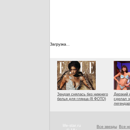
Загрузка...
Зендая снялась без нижнего
Дерзкий 
белья для глянца (8 ФОТО)
сделал э
легенда
life-star.ru
Все звезды
Все н