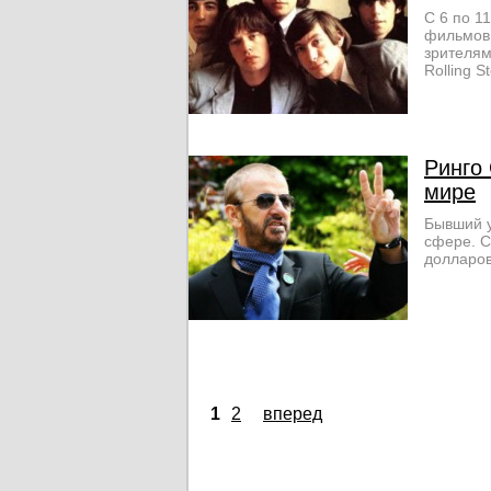
С 6 по 1
фильмов 
зрителям
Rolling 
Ринго
мире
Бывший у
сфере. С
долларов
1
2
вперед