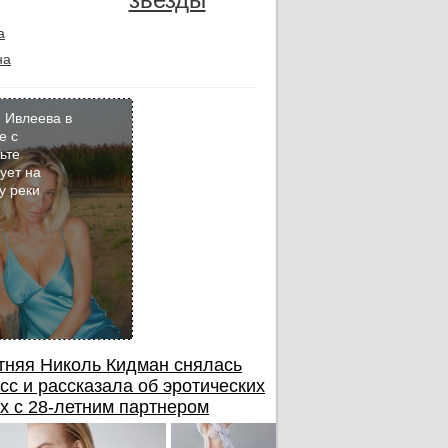
а
на
 Ивлеева в
е с
ьте
Кадр
ует на
дня
у реки
тняя Николь Кидман снялась
сс и рассказала об эротических
х с 28-летним партнером