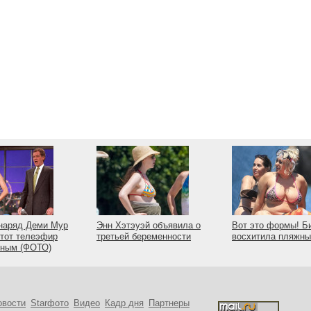
наряд Деми Мур
Энн Хэтэуэй объявила о
Вот это формы! Б
тот телеэфир
третьей беременности
восхитила пляжн
рным (ФОТО)
овости
Starфото
Видео
Кадр дня
Партнеры