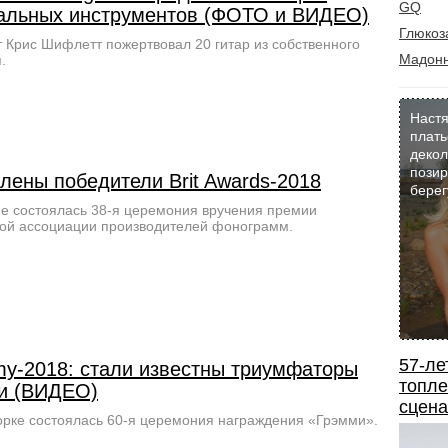
GQ
альных инструментов (ФОТО и ВИДЕО)
Глюкоз
 Крис Шифлетт пожертвовал 20 гитар из собственного
Мадон
.
Настя
плать
декол
позир
лены победители Brit Awards-2018
берег
е состоялась 38-я церемония вручения премии
ой ассоциации производителей фонограмм.
57-ле
y-2018: стали известны триумфаторы
топле
и (ВИДЕО)
сцена
рке состоялась 60-я церемония награждения «Грэмми».