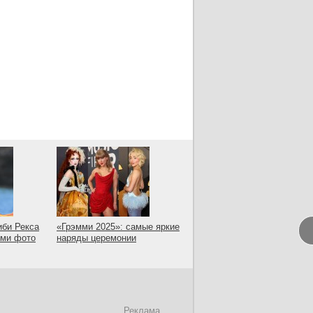
иби Рекса
«Грэмми 2025»: самые яркие
ыми фото
наряды церемонии
Реклама