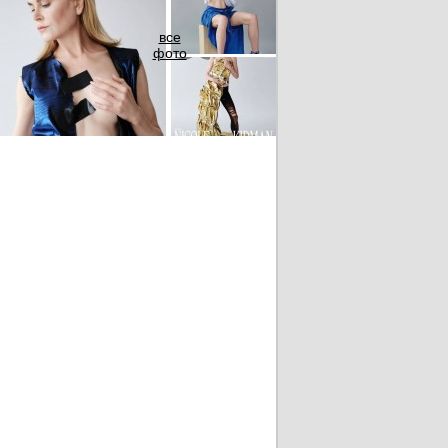
все
фото