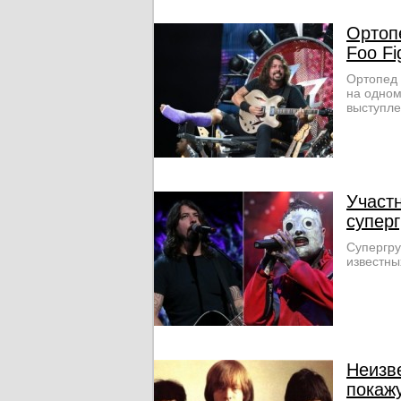
Ортоп
Foo Fi
Ортопед 
на одном
выступле
Участн
супер
Cупергру
известны
Неизве
покажу