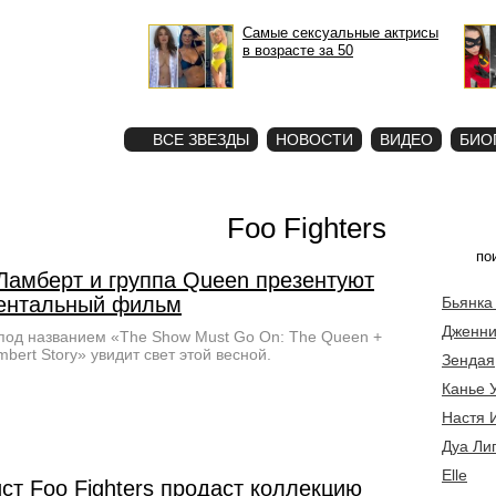
Самые сексуальные актрисы
в возрасте за 50
STAR
ФОТО
ВСЕ ЗВЕЗДЫ
НОВОСТИ
ВИДЕО
БИО
Foo Fighters
Ламберт и группа Queen презентуют
ентальный фильм
Бьянка
Дженни
под названием «The Show Must Go On: The Queen +
bert Story» увидит свет этой весной.
Зендая
Канье 
Настя 
Дуа Ли
Elle
ст Foo Fighters продаст коллекцию