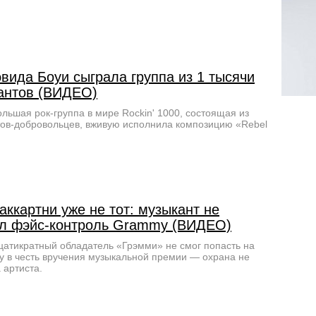
вида Боуи сыграла группа из 1 тысячи
антов (ВИДЕО)
льшая рок-группа в мире Rockin' 1000, состоящая из
ов-добровольцев, вживую исполнила композицию «Rebel
ккартни уже не тот: музыкант не
л фэйс-контроль Grammy (ВИДЕО)
атикратный обладатель «Грэмми» не смог попасть на
у в честь вручения музыкальной премии — охрана не
 артиста.