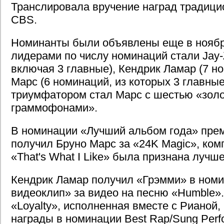
Транслировала вручение наград традици
CBS.
Номинанты были объявлены еще в ноябре
лидерами по числу номинаций стали Jay-
включая 3 главные), Кендрик Ламар (7 н
Марс (6 номинаций, из которых 3 главные
триумфатором стал Марс с шестью «зол
граммофонами».
В номинации «Лучший альбом года» пре
получил Бруно Марс за «24K Magic», ком
«That's What I Like» была признана лучше
Кендрик Ламар получил «Грэмми» в ном
видеоклип» за видео на песню «Humble».
«Loyalty», исполненная вместе с Рианой,
награды в номинации Best Rap/Sung Perf