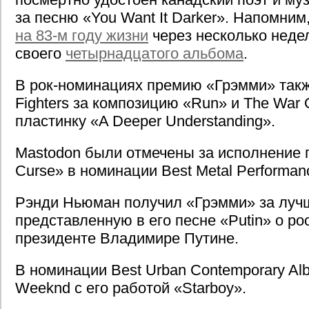
за песню «You Want It Darker». Напомним
на 83-м году жизни
через несколько неде
своего
четырнадцатого альбома
.
В рок-номинациях премию «Грэмми» такж
Fighters за композицию «Run» и The War 
пластинку «A Deeper Understanding».
Mastodon были отмечены за исполнение п
Curse» в номинации Best Metal Performan
Рэнди Ньюман получил «Грэмми» за луч
представленную в его песне «Putin» о ро
президенте Владимире Путине.
В номинации Best Urban Contemporary Al
Weeknd с его работой «Starboy».