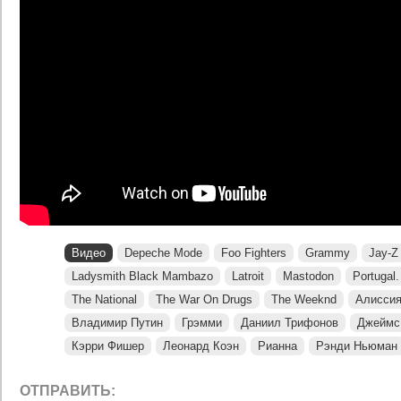
Видео
Depeche Mode
Foo Fighters
Grammy
Jay-Z
Ladysmith Black Mambazo
Latroit
Mastodon
Portugal
The National
The War On Drugs
The Weeknd
Алиссия
Владимир Путин
Грэмми
Даниил Трифонов
Джеймс
Кэрри Фишер
Леонард Коэн
Рианна
Рэнди Ньюман
ОТПРАВИТЬ: