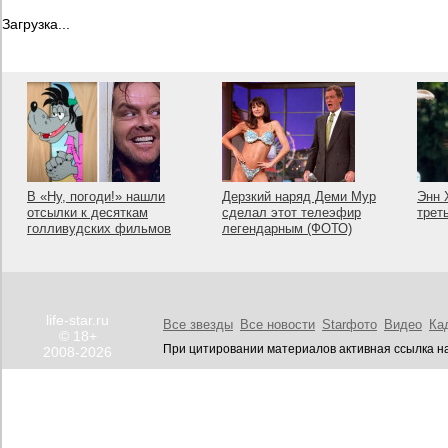
Загрузка...
В «Ну, погоди!» нашли
Дерзкий наряд Деми Мур
Энн 
отсылки к десяткам
сделал этот телеэфир
трет
голливудских фильмов
легендарным (ФОТО)
life-star.ru
Все звезды
Все новости
Starфото
Видео
Ка
© 18+
При цитировании материалов активная ссылка на
2008-2026