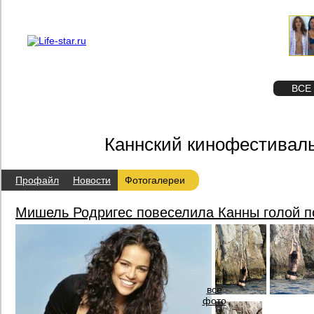
О проекте
Реклама
STAR
ФОТО
ВСЕ
Каннский кинофестиваль
Профайл
Новости
Фотогалереи
Мишель Родригес повеселила Канны голой п
все
фото