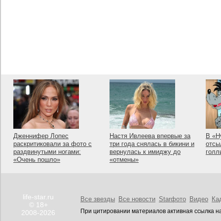
Дженнифер Лопес
Настя Ивлеева впервые за
В «Н
раскритиковали за фото с
три года снялась в бикини и
отсы
раздвинутыми ногами:
вернулась к имиджу до
голл
«Очень пошло»
«отмены»
life-star.ru
Все звезды
Все новости
Starфото
Видео
Ка
© 18+
При цитировании материалов активная ссылка на
2008-2026