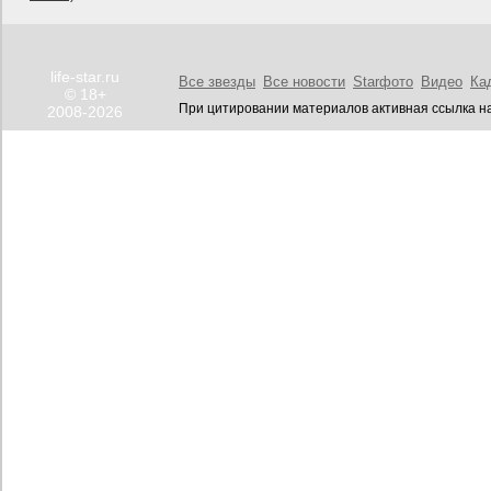
life-star.ru
Все звезды
Все новости
Starфото
Видео
Ка
© 18+
При цитировании материалов активная ссылка на
2008-2026