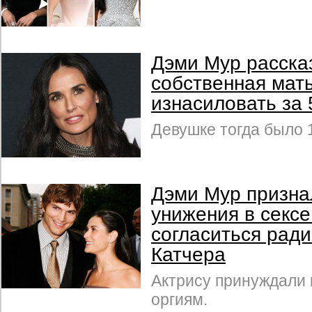
Дэми Мур рассказ
собственная мат
изнасиловать за
Девушке тогда было 1
Дэми Мур признал
унижения в секс
согласиться рад
Катчера
Актрису принуждали 
оргиям.