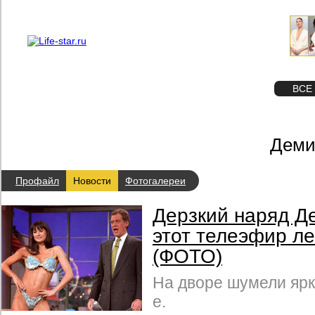
О проекте
Реклама
STAR
ФОТО
ВСЕ
Деми
Профайл
Новости
Фотогалереи
Дерзкий наряд Д
этот телеэфир л
(ФОТО)
На дворе шумели ярк
е.