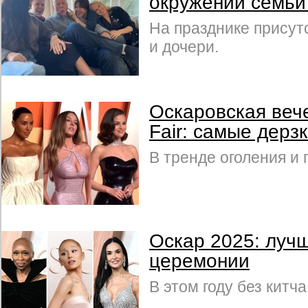
окружении семьи
На празднике прису
и дочери.
Оскаровская вече
Fair: самые дерз
В тренде оголения и 
Оскар 2025: луч
церемонии
В этом году без китч