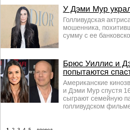
У Дэми Мур укра
Голливудская актрис
мошенника, похитив
сумму с ее банковско
Брюс Уиллис и Д
попытаются спас
Американские киноз
и Дэми Мур спустя 1
сыграют семейную па
голливудском фильме
1
2
3
4
5
вперед