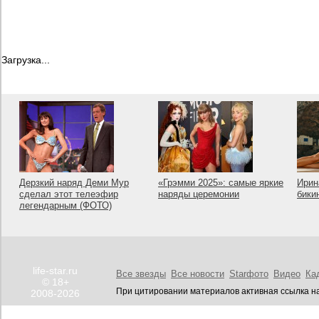
Загрузка...
Дерзкий наряд Деми Мур
«Грэмми 2025»: самые яркие
Ирин
сделал этот телеэфир
наряды церемонии
бики
легендарным (ФОТО)
life-star.ru
Все звезды
Все новости
Starфото
Видео
Ка
© 18+
При цитировании материалов активная ссылка на
2008-2026