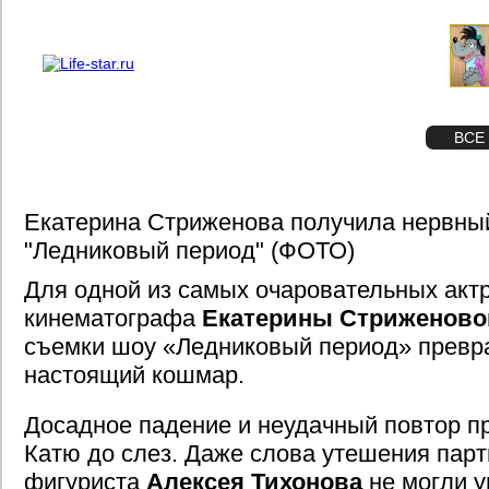
О проекте
Реклама
STAR
ФОТО
ВСЕ
Екатерина Стриженова получила нервны
"Ледниковый период" (ФОТО)
Для одной из самых очаровательных актр
кинематографа
Екатерины Стриженово
съемки шоу «Ледниковый период» превр
настоящий кошмар.
Досадное падение и неудачный повтор 
Катю до слез. Даже слова утешения парт
фигуриста
Алексея Тихонова
не могли у