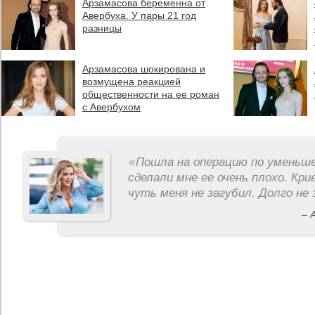
Арзамасова беременна от
Авербуха. У пары 21 год
разницы
Арзамасова шокирована и
возмущена реакцией
общественности на ее роман
с Авербухом
«
Пошла на операцию по уменьше
сделали мне ее очень плохо. Кри
чуть меня не загубил. Долго не 
– 