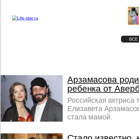
О проекте
Реклама
STAR
ФОТО
ВСЕ
Арзамасова роди
ребенка от Авер
Российская актриса т
Елизавета Арзамасов
стала мамой.
Стало известно, 