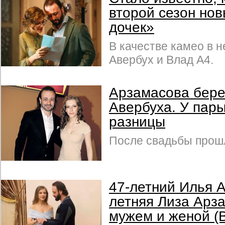
второй сезон но
дочек»
В качестве камео в 
Авербух и Влад А4.
Арзамасова бере
Авербуха. У пары
разницы
После свадьбы прош
47-летний Илья А
летняя Лиза Арз
мужем и женой 