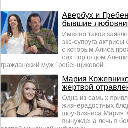
Авербух и Гребе
бывшие любовни
Именно такое заявле
экс-супруга актрисы
с которым Алиса прож
сих пор отцом Алеши
гражданский муж Гребенщиковой.
Мария Кожевнико
жертвой отравле
Одна из самых привл
жизнерадостных блод
шоу-бизнеса Мария 
вынуждена лечь в бо