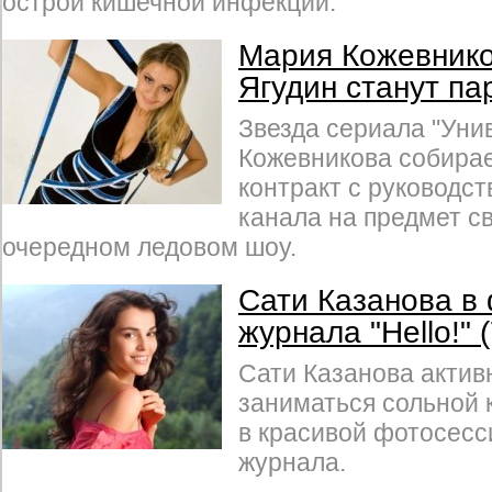
острой кишечной инфекции.
Мария Кожевнико
Ягудин станут п
Звезда сериала "Уни
Кожeвникова cобираe
контракт c руководc
канала на предмет св
очередном ледовом шоу.
Сати Казанова в
журнала "Hello!"
Сати Казанова актив
заниматься сольной 
в красивой фотосесс
журнала.