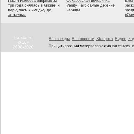
Настя Ивлеева впервые за
Оскаровская вечеринка
Джен
три года снялась в бикини и
Vanity Fair: самые дерзкие
раск
вернулась к имиджу до
наряды
разд
«отмены»
«Оче
life-star.ru
Все звезды
Все новости
Starфото
Видео
Ка
© 18+
При цитировании материалов активная ссылка на
2008-2026