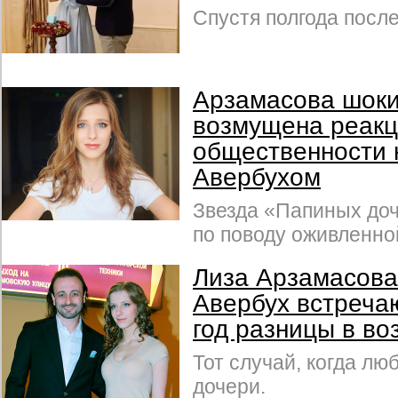
Спустя полгода после
Арзамасова шоки
возмущена реак
общественности 
Авербухом
Звезда «Папиных до
по поводу оживленно
Лиза Арзамасова
Авербух встречаю
год разницы в во
Тот случай, когда лю
дочери.